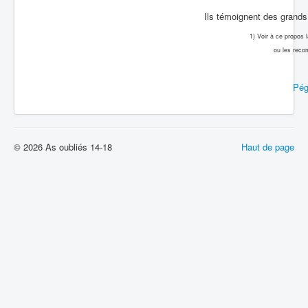
Ils témoignent des grands 
1) Voir à ce propos
ou les reco
Pég
© 2026 As oubliés 14-18
Haut de page