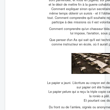
et le désir de mettre fin à la guerre cohab
Comment expliquer sinon qu'un secrétaire 
même temps obtenir un sursis - et il l'obtiend
tout. Comment comprendre qu'il souhaite rejo
participe à des missions où il est volont
Comment comprendre qu'un chasseur bléssé a
lui impose, l'aviation, sous 
Que penser d'un As qui sait qu'il est tech
comme instructeur en école, où il aurait 
Le papier a jauni. L’écriture au crayon est 
sur papier ont été fixée
Le papier pelure qui a reçu la triple copie c
la ronéo a pâli
Et pourtant ces d
Du front ou de l’arrière, signés ou anonym