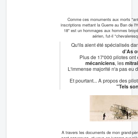
Batailles
Les As
Comme ces monuments aux morts "antimil
inscriptions mettant la Guerre au Ban de l
Cahiers des As
18" est un hommages aux hommes broyés
aérien, fut-il "chevaleresq
Qu'ils aient été spécialisés da
d'As o
Plus de 17'000 pilotes ont 
mécaniciens
, les
mitrai
L'immense majorité n'a pas eu dro
Et pourtant... A propos des pi
"Tels son
A travers les documents de mon grand-père,
sont parvenues, et vous en jugerez sur pièc