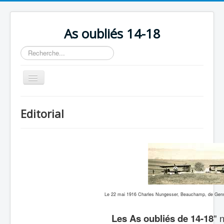
As oubliés 14-18
Rechercher
Basculer
la
navigation
Accueil
Editorial
Chronologie
Escadrilles
Organisation
Avions
Personnels
Le 22 mai 1916 Charles Nungesser, Beauchamp, de Gennes
Formation
Les As oubliés de 14-18
" 
Doctrines