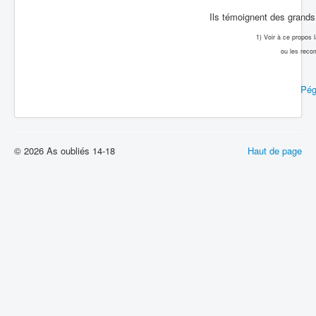
Ils témoignent des grands 
1) Voir à ce propos
ou les reco
Pég
© 2026 As oubliés 14-18
Haut de page