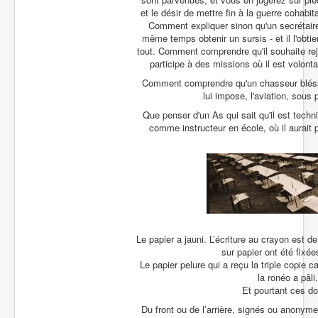
et le désir de mettre fin à la guerre cohab
Comment expliquer sinon qu'un secrétaire 
même temps obtenir un sursis - et il l'obtiend
tout. Comment comprendre qu'il souhaite rejo
participe à des missions où il est volont
Comment comprendre qu'un chasseur bléssé a
lui impose, l'aviation, sous 
Que penser d'un As qui sait qu'il est tech
comme instructeur en école, où il aurait 
Le papier a jauni. L’écriture au crayon est 
sur papier ont été fixée
Le papier pelure qui a reçu la triple copie c
la ronéo a pâli
Et pourtant ces d
Du front ou de l’arrière, signés ou anonym