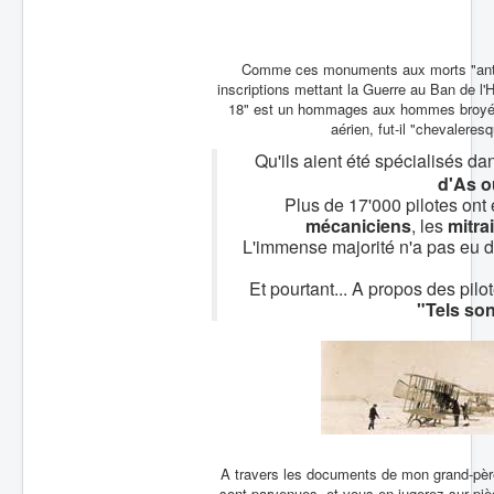
Batailles
Les As
Comme ces monuments aux morts "antimil
inscriptions mettant la Guerre au Ban de l
Cahiers des As
18" est un hommages aux hommes broyés
aérien, fut-il "chevaleresq
Qu'ils aient été spécialisés da
d'As o
Plus de 17'000 pilotes ont 
mécaniciens
, les
mitrai
L'immense majorité n'a pas eu dro
Et pourtant... A propos des pi
"Tels son
A travers les documents de mon grand-père,
sont parvenues, et vous en jugerez sur pièc