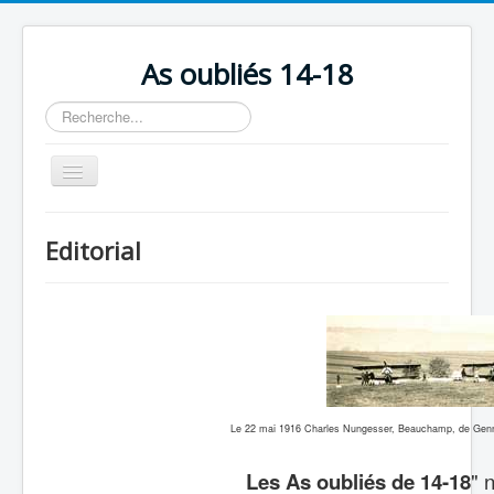
As oubliés 14-18
Rechercher
Basculer
la
navigation
Accueil
Editorial
Chronologie
Escadrilles
Organisation
Avions
Personnels
Le 22 mai 1916 Charles Nungesser, Beauchamp, de Gennes
Formation
Les As oubliés de 14-18
" 
Doctrines