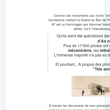
Batailles
Les As
Comme ces monuments aux morts "antimil
inscriptions mettant la Guerre au Ban de l
Cahiers des As
18" est un hommages aux hommes broyés
aérien, fut-il "chevaleresq
Qu'ils aient été spécialisés da
d'As o
Plus de 17'000 pilotes ont 
mécaniciens
, les
mitrai
L'immense majorité n'a pas eu dro
Et pourtant... A propos des pi
"Tels son
A travers les documents de mon grand-père,
sont parvenues, et vous en jugerez sur pièc