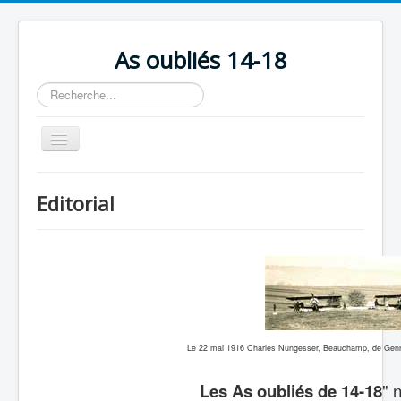
As oubliés 14-18
Rechercher
Basculer
la
navigation
Accueil
Editorial
Chronologie
Escadrilles
Organisation
Avions
Personnels
Le 22 mai 1916 Charles Nungesser, Beauchamp, de Gennes
Formation
Les As oubliés de 14-18
" 
Doctrines