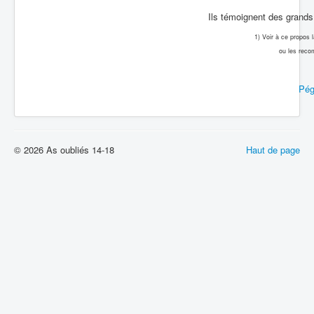
Ils témoignent des grands 
1) Voir à ce propos
ou les reco
Pég
© 2026 As oubliés 14-18
Haut de page