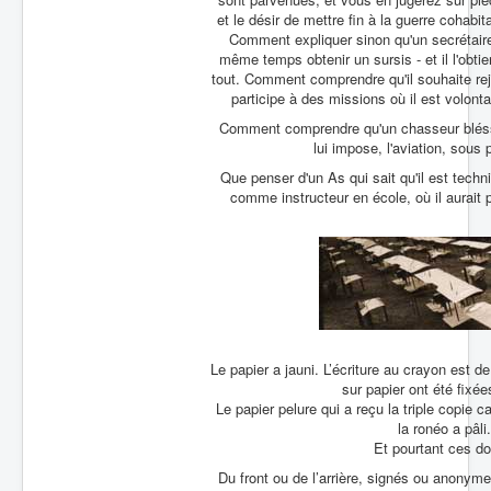
et le désir de mettre fin à la guerre cohab
Comment expliquer sinon qu'un secrétaire 
même temps obtenir un sursis - et il l'obtiend
tout. Comment comprendre qu'il souhaite rejo
participe à des missions où il est volont
Comment comprendre qu'un chasseur bléssé a
lui impose, l'aviation, sous 
Que penser d'un As qui sait qu'il est tech
comme instructeur en école, où il aurait 
Le papier a jauni. L’écriture au crayon est 
sur papier ont été fixée
Le papier pelure qui a reçu la triple copie c
la ronéo a pâli
Et pourtant ces d
Du front ou de l’arrière, signés ou anonym