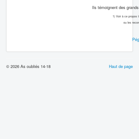
Ils témoignent des grands 
1) Voir à ce propos
ou les reco
Pég
© 2026 As oubliés 14-18
Haut de page