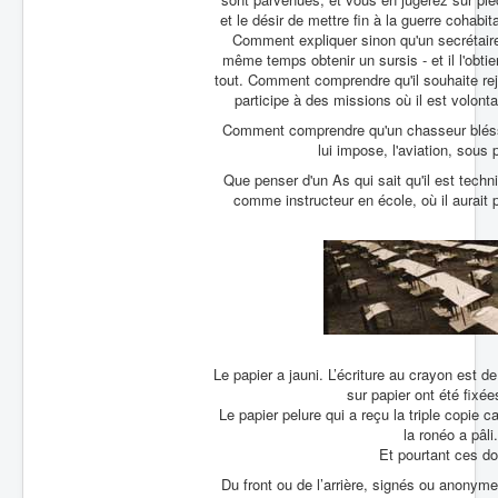
et le désir de mettre fin à la guerre cohab
Comment expliquer sinon qu'un secrétaire 
même temps obtenir un sursis - et il l'obtiend
tout. Comment comprendre qu'il souhaite rejo
participe à des missions où il est volont
Comment comprendre qu'un chasseur bléssé a
lui impose, l'aviation, sous 
Que penser d'un As qui sait qu'il est tech
comme instructeur en école, où il aurait 
Le papier a jauni. L’écriture au crayon est 
sur papier ont été fixée
Le papier pelure qui a reçu la triple copie c
la ronéo a pâli
Et pourtant ces d
Du front ou de l’arrière, signés ou anonym