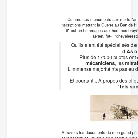
Batailles
Les As
Comme ces monuments aux morts "antimil
inscriptions mettant la Guerre au Ban de l
Cahiers des As
18" est un hommages aux hommes broyés
aérien, fut-il "chevaleresq
Qu'ils aient été spécialisés da
d'As o
Plus de 17'000 pilotes ont 
mécaniciens
, les
mitrai
L'immense majorité n'a pas eu dro
Et pourtant... A propos des pi
"Tels son
A travers les documents de mon grand-père,
sont parvenues, et vous en jugerez sur pièc