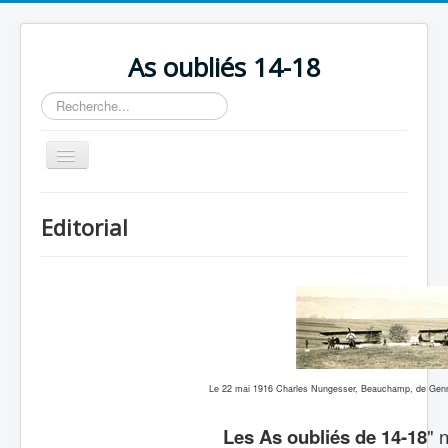
As oubliés 14-18
Rechercher
Basculer
la
navigation
Accueil
Editorial
Chronologie
Escadrilles
Organisation
Avions
Personnels
Le 22 mai 1916 Charles Nungesser, Beauchamp, de Gennes
Formation
Les As oubliés de 14-18
" 
Doctrines