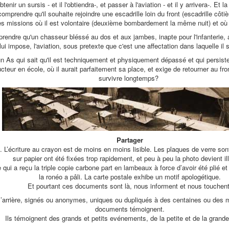
ir un sursis - et il l'obtiendra-, et passer à l'aviation - et il y arrivera-. Et l
mprendre qu'il souhaite rejoindre une escadrille loin du front (escadrille côti
es missions où il est volontaire (deuxième bombardement la même nuit) et où il
ndre qu'un chasseur bléssé au dos et aux jambes, inapte pour l'infanterie, ac
lui impose, l'aviation, sous pretexte que c'est une affectation dans laquelle il 
n As qui sait qu'il est techniquement et physiquement dépassé et qui persiste
teur en école, où il aurait parfaitement sa place, et exige de retourner au fro
survivre longtemps?
Partager
i. L’écriture au crayon est de moins en moins lisible. Les plaques de verre son
sur papier ont été fixées trop rapidement, et peu à peu la photo devient ill
 qui a reçu la triple copie carbone part en lambeaux à force d’avoir été plié et 
la ronéo a pâli. La carte postale exhibe un motif apologétique.
Et pourtant ces documents sont là, nous informent et nous touchent
l’arrière, signés ou anonymes, uniques ou dupliqués à des centaines ou des m
documents témoignent.
Ils témoignent des grands et petits evénements, de la petite et de la grande 