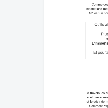
Comme ces m
inscriptions me
18" est un h
Qu'ils a
Plus
m
L'immense
Et pourt
A travers les d
sont parvenues,
et le désir de 
Comment expli