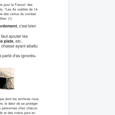
ts pour la France" des
ts, "Les As oubliés de 14-
e des vertus du combat
fier. (1)
rdement
, c'est bien
faut ajouter les
 piste
, etc..
la chasse ayant abattu
 parlé d'as ignorés
-
que dont les archives nous
e, le désir de se protéger
les personnes chez chacun.
eds et des mains pour en