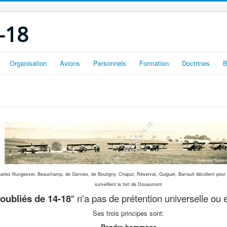
-18
Organisation
Avions
Personnels
Formation
Doctrines
B
arles Nungesser, Beauchamp, de Gennes, de Boutigny, Chaput, Réservat, Guiguet, Barrault décollent pour 
surveillent le fort de Douaumont
oubliés de 14-18
" n'a pas de prétention universelle ou
Ses trois principes sont:
Rendre hommage