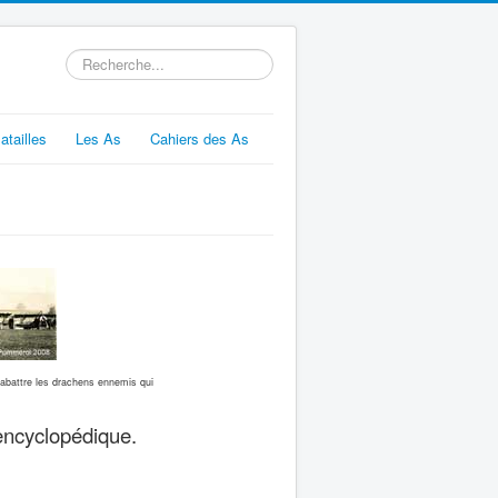
Rechercher
atailles
Les As
Cahiers des As
abattre les drachens ennemis qui
 encyclopédique.