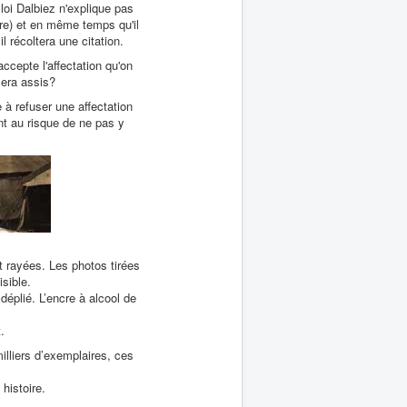
a loi Dalbiez n'explique pas
ère) et en même temps qu'il
 récoltera une citation.
cepte l'affectation qu'on
sera assis?
 à refuser une affectation
nt au risque de ne pas y
t rayées. Les photos tirées
isible.
déplié. L’encre à alcool de
.
illiers d’exemplaires, ces
histoire.