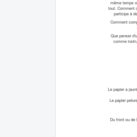
même temps obten
tout. Comment co
participe à d
Comment compre
Que penser d'u
comme instruc
Le papier a jaun
Le papier pelure
Du front ou de 