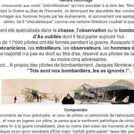
onuments aux morts "antimilitaristes" qui font succéder à la liste des "Mor
ttant la Guerre au Ban de l'Humanité, ou dénonçant les absurdités des comba
ommages aux hommes broyés par les événements, et aucunement une apologi
aérien, fut-il "chevaleresque" comme une certaine littérature voudrait le quali
ient été spécialisés dans la
chasse
,
l'observation
ou le
bomba
d'As oubliés
dont il faut parler aujourd 'hui.
 de 17'000 pilotes ont été formés pendant la guerre. Auxquels il 
écaniciens
, les
mitrailleurs
, les
observateurs
, les
hommes de
 majorité n'a pas eu droit au titre d'as, réservé aux pilotes de 
au moins cinq adversaires.
ant... A propos des pilotes de bombardement, Jacques Mortane a
"Tels sont nos bombardiers, les as ignorés !".
Comprendre
ocuments de mon grand-père, et ceux de pilotes ou personnels de l'aéronauti
 et vous en jugerez sur pièce, je pense que le sentiment patriotique de victoir
mettre fin à la guerre cohabitaient, plus ou moins bien selon les moments et 
quer sinon qu'un secrétaire d'Etat-major "parfait gratte-papier" fasse des pi