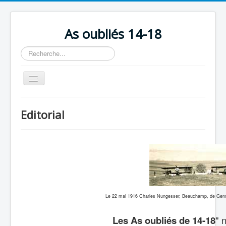
As oubliés 14-18
Rechercher
Basculer
la
navigation
Accueil
Editorial
Chronologie
Escadrilles
Organisation
Avions
Personnels
Le 22 mai 1916 Charles Nungesser, Beauchamp, de Gennes
Formation
Les As oubliés de 14-18
" 
Doctrines