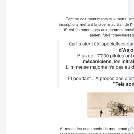
Batailles
Les As
Comme ces monuments aux morts "antimil
inscriptions mettant la Guerre au Ban de l
Cahiers des As
18" est un hommages aux hommes broyés
aérien, fut-il "chevaleresq
Qu'ils aient été spécialisés da
d'As o
Plus de 17'000 pilotes ont 
mécaniciens
, les
mitrai
L'immense majorité n'a pas eu dro
Et pourtant... A propos des pi
"Tels son
A travers les documents de mon grand-père,
sont parvenues, et vous en jugerez sur pièc