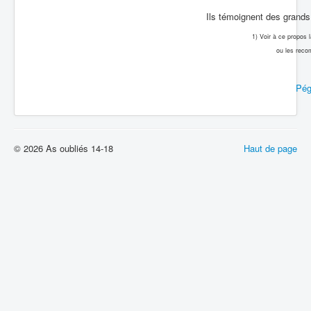
Ils témoignent des grands 
1) Voir à ce propos
ou les reco
Pég
© 2026 As oubliés 14-18
Haut de page