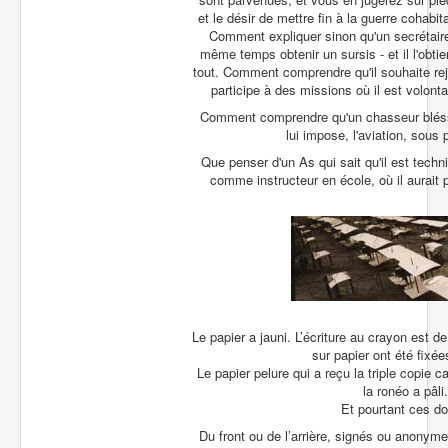
et le désir de mettre fin à la guerre cohab
Comment expliquer sinon qu'un secrétaire 
même temps obtenir un sursis - et il l'obtiend
tout. Comment comprendre qu'il souhaite rejo
participe à des missions où il est volont
Comment comprendre qu'un chasseur bléssé a
lui impose, l'aviation, sous 
Que penser d'un As qui sait qu'il est tech
comme instructeur en école, où il aurait 
Le papier a jauni. L’écriture au crayon est 
sur papier ont été fixée
Le papier pelure qui a reçu la triple copie c
la ronéo a pâli
Et pourtant ces d
Du front ou de l’arrière, signés ou anonym