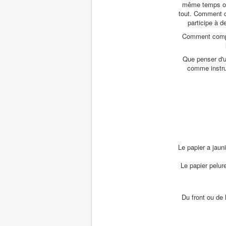
même temps obten
tout. Comment co
participe à d
Comment compre
Que penser d'u
comme instruc
Le papier a jaun
Le papier pelure
Du front ou de 