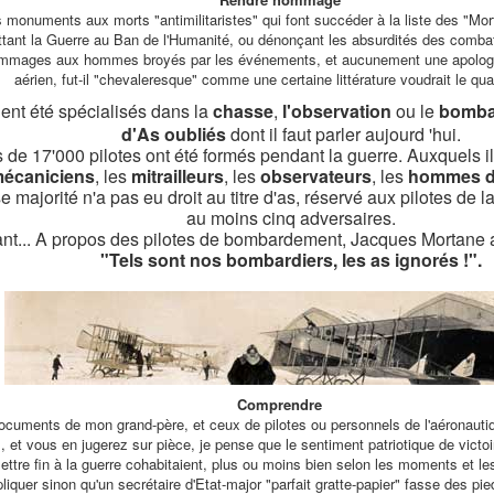
onuments aux morts "antimilitaristes" qui font succéder à la liste des "Mor
ttant la Guerre au Ban de l'Humanité, ou dénonçant les absurdités des comba
ommages aux hommes broyés par les événements, et aucunement une apologi
aérien, fut-il "chevaleresque" comme une certaine littérature voudrait le quali
ient été spécialisés dans la
chasse
,
l'observation
ou le
bomba
d'As oubliés
dont il faut parler aujourd 'hui.
 de 17'000 pilotes ont été formés pendant la guerre. Auxquels il 
écaniciens
, les
mitrailleurs
, les
observateurs
, les
hommes de
 majorité n'a pas eu droit au titre d'as, réservé aux pilotes de 
au moins cinq adversaires.
ant... A propos des pilotes de bombardement, Jacques Mortane a
"Tels sont nos bombardiers, les as ignorés !".
Comprendre
ocuments de mon grand-père, et ceux de pilotes ou personnels de l'aéronauti
 et vous en jugerez sur pièce, je pense que le sentiment patriotique de victoir
mettre fin à la guerre cohabitaient, plus ou moins bien selon les moments et 
quer sinon qu'un secrétaire d'Etat-major "parfait gratte-papier" fasse des pi