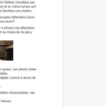
a loi Dalbiez n'explique pas
ère) et en même temps qu'il
 récoltera une citation.
cepte l'affectation qu'on
sera assis?
 à refuser une affectation
nt au risque de ne pas y
t rayées. Les photos tirées
isible.
déplié. L’encre à alcool de
.
illiers d’exemplaires, ces
histoire.