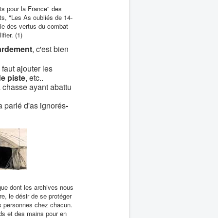
ts pour la France" des
ts, "Les As oubliés de 14-
e des vertus du combat
fier. (1)
rdement
, c'est bien
faut ajouter les
 piste
, etc..
la chasse ayant abattu
 parlé d'as ignorés
-
que dont les archives nous
e, le désir de se protéger
les personnes chez chacun.
eds et des mains pour en