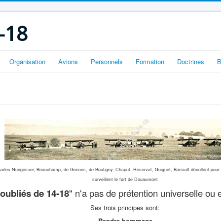
-18
Organisation
Avions
Personnels
Formation
Doctrines
B
arles Nungesser, Beauchamp, de Gennes, de Boutigny, Chaput, Réservat, Guiguet, Barrault décollent pour 
surveillent le fort de Douaumont
oubliés de 14-18
" n'a pas de prétention universelle ou
Ses trois principes sont:
Rendre hommage