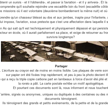
ir un sursis - et il l'obtiendra-, et passer à l'aviation - et il y arrivera-. Et l
mprendre qu'il souhaite rejoindre une escadrille loin du front (escadrille côti
es missions où il est volontaire (deuxième bombardement la même nuit) et où il
ndre qu'un chasseur bléssé au dos et aux jambes, inapte pour l'infanterie, ac
lui impose, l'aviation, sous pretexte que c'est une affectation dans laquelle il 
n As qui sait qu'il est techniquement et physiquement dépassé et qui persiste
teur en école, où il aurait parfaitement sa place, et exige de retourner au fro
survivre longtemps?
Partager
i. L’écriture au crayon est de moins en moins lisible. Les plaques de verre son
sur papier ont été fixées trop rapidement, et peu à peu la photo devient ill
 qui a reçu la triple copie carbone part en lambeaux à force d’avoir été plié et 
la ronéo a pâli. La carte postale exhibe un motif apologétique.
Et pourtant ces documents sont là, nous informent et nous touchent
l’arrière, signés ou anonymes, uniques ou dupliqués à des centaines ou des m
documents témoignent.
Ils témoignent des grands et petits evénements, de la petite et de la grande 