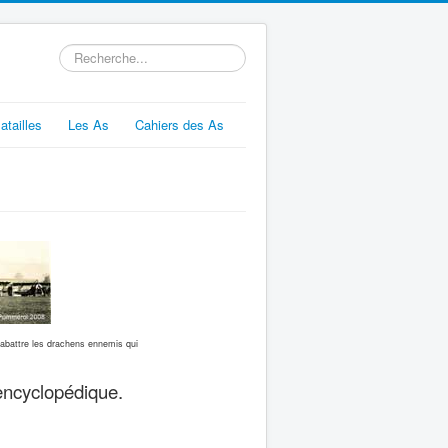
Rechercher
atailles
Les As
Cahiers des As
abattre les drachens ennemis qui
 encyclopédique.