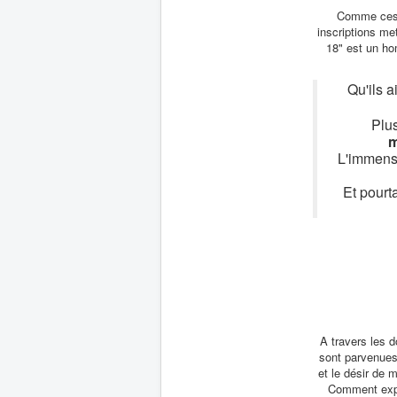
Comme ces m
inscriptions me
18" est un h
Qu'ils a
Plus
m
L'immense
Et pourt
A travers les d
sont parvenues,
et le désir de 
Comment expli