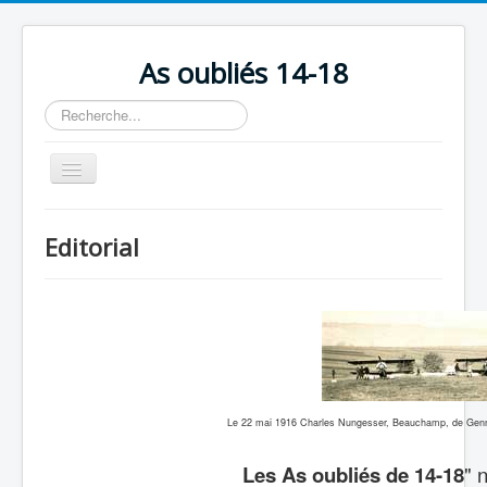
As oubliés 14-18
Rechercher
Basculer
la
navigation
Accueil
Editorial
Chronologie
Escadrilles
Organisation
Avions
Personnels
Le 22 mai 1916 Charles Nungesser, Beauchamp, de Gennes
Formation
Les As oubliés de 14-18
" 
Doctrines