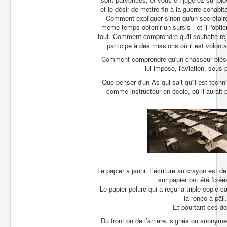
et le désir de mettre fin à la guerre cohab
Comment expliquer sinon qu'un secrétaire 
même temps obtenir un sursis - et il l'obtiend
tout. Comment comprendre qu'il souhaite rejo
participe à des missions où il est volont
Comment comprendre qu'un chasseur bléssé a
lui impose, l'aviation, sous 
Que penser d'un As qui sait qu'il est tech
comme instructeur en école, où il aurait 
Le papier a jauni. L’écriture au crayon est 
sur papier ont été fixée
Le papier pelure qui a reçu la triple copie c
la ronéo a pâli
Et pourtant ces d
Du front ou de l’arrière, signés ou anonym