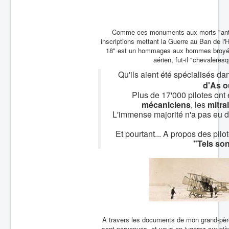
Batailles
Les As
Comme ces monuments aux morts "antimil
inscriptions mettant la Guerre au Ban de l
Cahiers des As
18" est un hommages aux hommes broyés
aérien, fut-il "chevaleresq
Qu'ils aient été spécialisés da
d'As o
Plus de 17'000 pilotes ont 
mécaniciens
, les
mitrai
L'immense majorité n'a pas eu dro
Et pourtant... A propos des pi
"Tels son
A travers les documents de mon grand-père,
sont parvenues, et vous en jugerez sur pièc