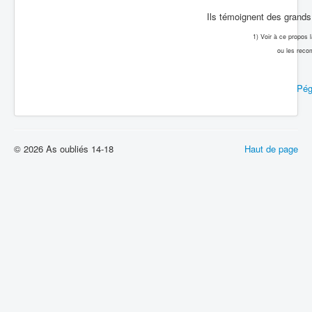
Ils témoignent des grands 
1) Voir à ce propos
ou les reco
Pég
© 2026 As oubliés 14-18
Haut de page