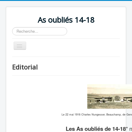
As oubliés 14-18
Rechercher
Basculer
la
navigation
Accueil
Editorial
Chronologie
Escadrilles
Organisation
Avions
Personnels
Le 22 mai 1916 Charles Nungesser, Beauchamp, de Gennes
Formation
Les As oubliés de 14-18
" 
Doctrines