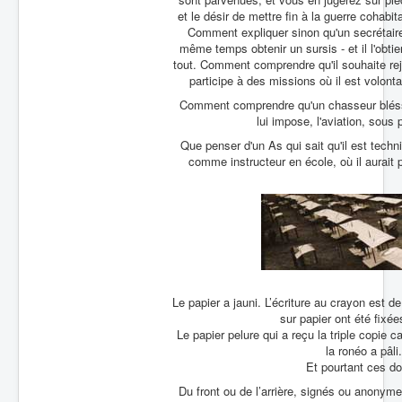
et le désir de mettre fin à la guerre cohab
Comment expliquer sinon qu'un secrétaire 
même temps obtenir un sursis - et il l'obtiend
tout. Comment comprendre qu'il souhaite rejo
participe à des missions où il est volont
Comment comprendre qu'un chasseur bléssé a
lui impose, l'aviation, sous 
Que penser d'un As qui sait qu'il est tech
comme instructeur en école, où il aurait 
Le papier a jauni. L’écriture au crayon est 
sur papier ont été fixée
Le papier pelure qui a reçu la triple copie c
la ronéo a pâli
Et pourtant ces d
Du front ou de l’arrière, signés ou anonym