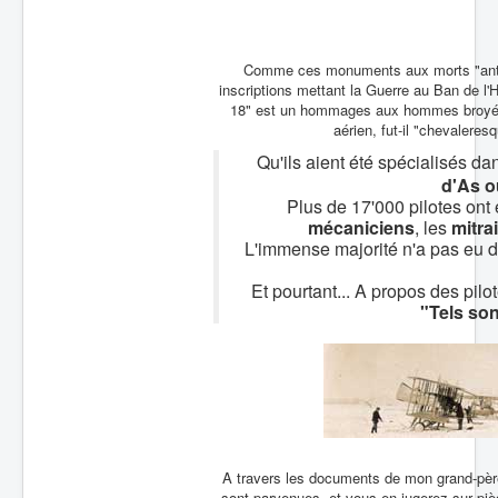
Batailles
Les As
Comme ces monuments aux morts "antimil
inscriptions mettant la Guerre au Ban de l
Cahiers des As
18" est un hommages aux hommes broyés
aérien, fut-il "chevaleresq
Qu'ils aient été spécialisés da
d'As o
Plus de 17'000 pilotes ont 
mécaniciens
, les
mitrai
L'immense majorité n'a pas eu dro
Et pourtant... A propos des pi
"Tels son
A travers les documents de mon grand-père,
sont parvenues, et vous en jugerez sur pièc