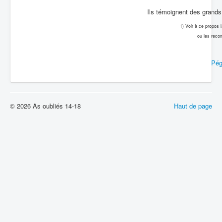
Ils témoignent des grands 
1) Voir à ce propos
ou les reco
Pég
© 2026 As oubliés 14-18
Haut de page