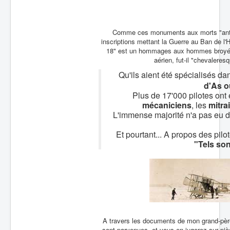
Batailles
Les As
Comme ces monuments aux morts "antimil
inscriptions mettant la Guerre au Ban de l
Cahiers des As
18" est un hommages aux hommes broyés
aérien, fut-il "chevaleresq
Qu'ils aient été spécialisés da
d'As o
Plus de 17'000 pilotes ont 
mécaniciens
, les
mitrai
L'immense majorité n'a pas eu dro
Et pourtant... A propos des pi
"Tels son
A travers les documents de mon grand-père,
sont parvenues, et vous en jugerez sur pièc