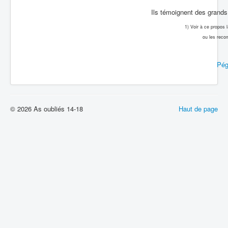
Ils témoignent des grands 
1) Voir à ce propos
ou les reco
Pég
© 2026 As oubliés 14-18
Haut de page