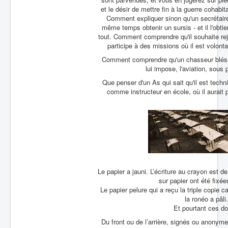
et le désir de mettre fin à la guerre cohab
Comment expliquer sinon qu'un secrétaire 
même temps obtenir un sursis - et il l'obtiend
tout. Comment comprendre qu'il souhaite rejo
participe à des missions où il est volont
Comment comprendre qu'un chasseur bléssé a
lui impose, l'aviation, sous 
Que penser d'un As qui sait qu'il est tech
comme instructeur en école, où il aurait 
Le papier a jauni. L’écriture au crayon est 
sur papier ont été fixée
Le papier pelure qui a reçu la triple copie c
la ronéo a pâli
Et pourtant ces d
Du front ou de l’arrière, signés ou anonym