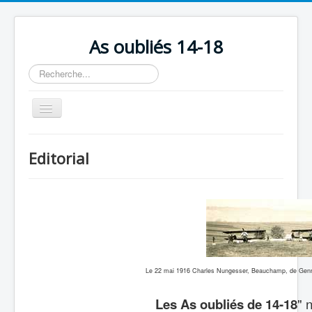
As oubliés 14-18
Rechercher
Basculer
la
navigation
Accueil
Editorial
Chronologie
Escadrilles
Organisation
Avions
Personnels
Le 22 mai 1916 Charles Nungesser, Beauchamp, de Gennes
Formation
Les As oubliés de 14-18
" 
Doctrines