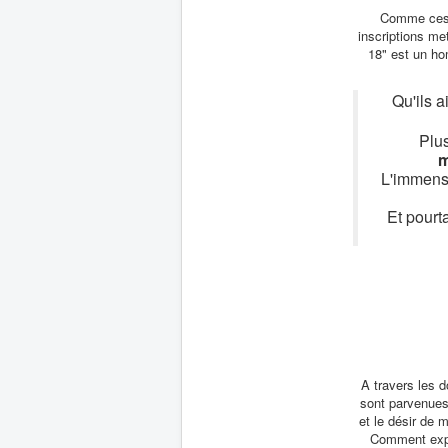
Comme ces m
inscriptions me
18" est un h
Qu'ils a
Plus
m
L'immense
Et pourt
A travers les d
sont parvenues,
et le désir de 
Comment expli