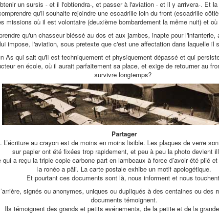
ir un sursis - et il l'obtiendra-, et passer à l'aviation - et il y arrivera-. Et l
mprendre qu'il souhaite rejoindre une escadrille loin du front (escadrille côti
es missions où il est volontaire (deuxième bombardement la même nuit) et où il
ndre qu'un chasseur bléssé au dos et aux jambes, inapte pour l'infanterie, ac
lui impose, l'aviation, sous pretexte que c'est une affectation dans laquelle il 
n As qui sait qu'il est techniquement et physiquement dépassé et qui persiste
teur en école, où il aurait parfaitement sa place, et exige de retourner au fro
survivre longtemps?
Partager
i. L’écriture au crayon est de moins en moins lisible. Les plaques de verre son
sur papier ont été fixées trop rapidement, et peu à peu la photo devient ill
 qui a reçu la triple copie carbone part en lambeaux à force d’avoir été plié et 
la ronéo a pâli. La carte postale exhibe un motif apologétique.
Et pourtant ces documents sont là, nous informent et nous touchent
l’arrière, signés ou anonymes, uniques ou dupliqués à des centaines ou des m
documents témoignent.
Ils témoignent des grands et petits evénements, de la petite et de la grande 