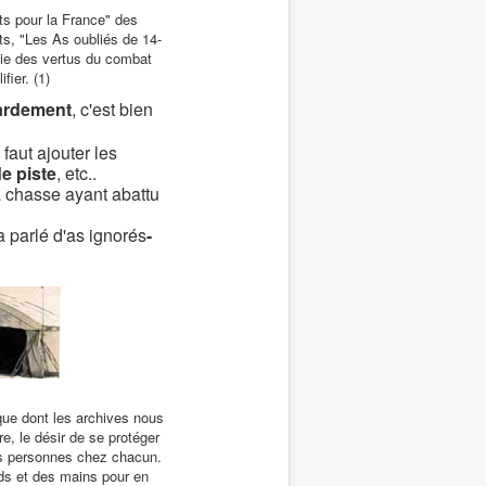
ts pour la France" des
ts, "Les As oubliés de 14-
e des vertus du combat
fier. (1)
rdement
, c'est bien
faut ajouter les
 piste
, etc..
la chasse ayant abattu
 parlé d'as ignorés
-
que dont les archives nous
e, le désir de se protéger
les personnes chez chacun.
eds et des mains pour en