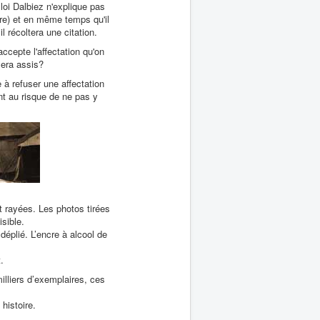
a loi Dalbiez n'explique pas
ère) et en même temps qu'il
 récoltera une citation.
cepte l'affectation qu'on
sera assis?
 à refuser une affectation
nt au risque de ne pas y
t rayées. Les photos tirées
isible.
déplié. L’encre à alcool de
.
illiers d’exemplaires, ces
histoire.