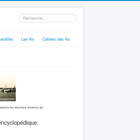
Rechercher
atailles
Les As
Cahiers des As
abattre les drachens ennemis qui
 encyclopédique.