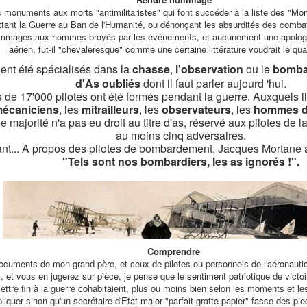
onuments aux morts "antimilitaristes" qui font succéder à la liste des "Mor
ttant la Guerre au Ban de l'Humanité, ou dénonçant les absurdités des comba
ommages aux hommes broyés par les événements, et aucunement une apologi
aérien, fut-il "chevaleresque" comme une certaine littérature voudrait le quali
ient été spécialisés dans la
chasse
,
l'observation
ou le
bomba
d'As oubliés
dont il faut parler aujourd 'hui.
 de 17'000 pilotes ont été formés pendant la guerre. Auxquels il 
écaniciens
, les
mitrailleurs
, les
observateurs
, les
hommes de
 majorité n'a pas eu droit au titre d'as, réservé aux pilotes de 
au moins cinq adversaires.
ant... A propos des pilotes de bombardement, Jacques Mortane a
"Tels sont nos bombardiers, les as ignorés !".
Comprendre
ocuments de mon grand-père, et ceux de pilotes ou personnels de l'aéronauti
 et vous en jugerez sur pièce, je pense que le sentiment patriotique de victoir
mettre fin à la guerre cohabitaient, plus ou moins bien selon les moments et 
quer sinon qu'un secrétaire d'Etat-major "parfait gratte-papier" fasse des pi