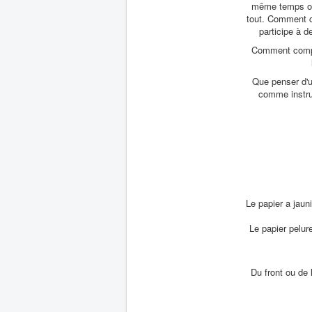
même temps obten
tout. Comment co
participe à d
Comment compre
Que penser d'u
comme instruc
Le papier a jaun
Le papier pelure
Du front ou de 