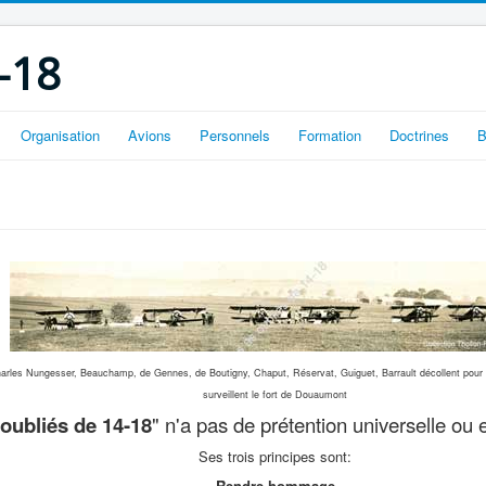
-18
Organisation
Avions
Personnels
Formation
Doctrines
B
arles Nungesser, Beauchamp, de Gennes, de Boutigny, Chaput, Réservat, Guiguet, Barrault décollent pour 
surveillent le fort de Douaumont
oubliés de 14-18
" n'a pas de prétention universelle ou
Ses trois principes sont:
Rendre hommage