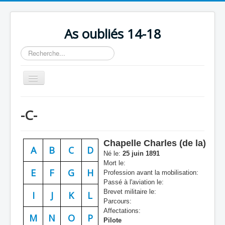
As oubliés 14-18
Rechercher
Basculer
la
navigation
Accueil
-C-
Chronologie
Escadrilles
Chapelle Charles (de la)
A
B
C
D
Organisation
Né le:
25 juin 1891
Mort le:
Avions
E
F
G
H
Profession avant la mobilisation:
Passé à l'aviation le:
Personnels
Brevet militaire le:
I
J
K
L
Parcours:
Formation
Affectations:
M
N
O
P
Pilote
Doctrines