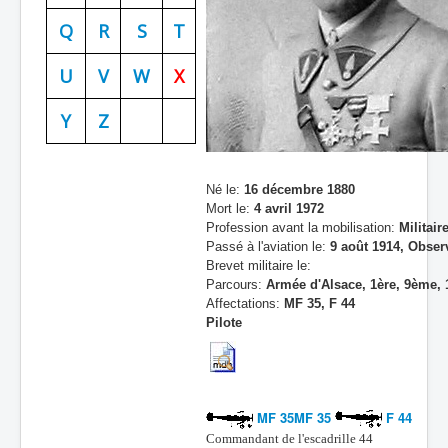
Batailles
Q
R
S
T
Les As
U
V
W
X
Cahiers des As
Y
Z
Né le:
16 décembre 1880
Mort le:
4 avril 1972
Profession avant la mobilisation:
Militair
Passé à l'aviation le:
9 août 1914, Obser
Brevet militaire le:
Parcours:
Armée d'Alsace, 1ère, 9ème,
Affectations:
MF 35, F 44
Pilote
MF 35MF 35
F 44
Commandant de l'escadrille 44