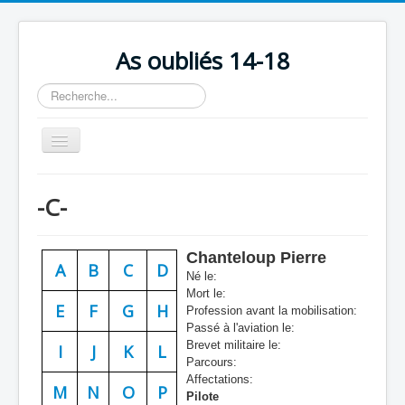
As oubliés 14-18
Rechercher
Basculer
la
navigation
Accueil
-C-
Chronologie
Escadrilles
Chanteloup Pierre
A
B
C
D
Organisation
Né le:
Mort le:
Avions
E
F
G
H
Profession avant la mobilisation:
Passé à l'aviation le:
Personnels
Brevet militaire le:
I
J
K
L
Parcours:
Formation
Affectations:
M
N
O
P
Pilote
Doctrines