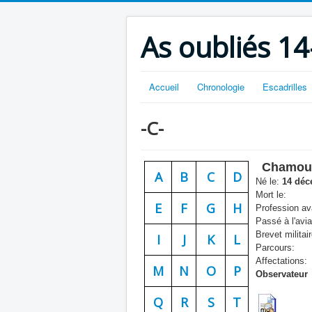
As oubliés 14
Accueil
Chronologie
Escadrilles
-C-
Chamou
A
B
C
D
Né le:
14 déc
Mort le:
E
F
G
H
Profession ava
Passé à l'avia
Brevet militair
I
J
K
L
Parcours:
Affectations:
M
N
O
P
Observateur
Q
R
S
T