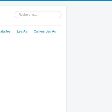
Rechercher
atailles
Les As
Cahiers des As