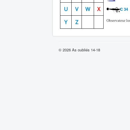
U
V
W
X
C 34
Observateur lo
Y
Z
© 2026 As oubliés 14-18