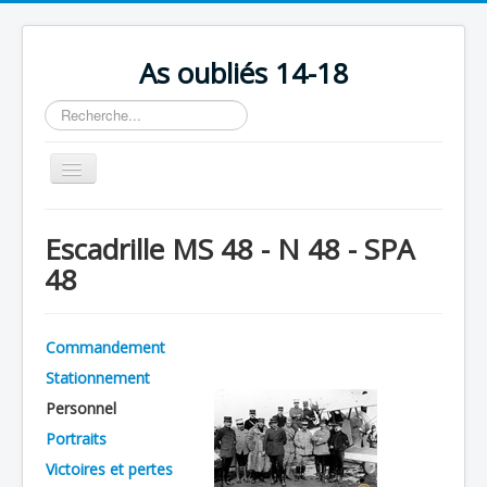
As oubliés 14-18
Rechercher
Basculer
la
navigation
Accueil
Escadrille MS 48 - N 48 - SPA
Chronologie
48
Escadrilles
Organisation
Commandement
Avions
Stationnement
Personnels
Personnel
Portraits
Formation
Victoires et pertes
Doctrines