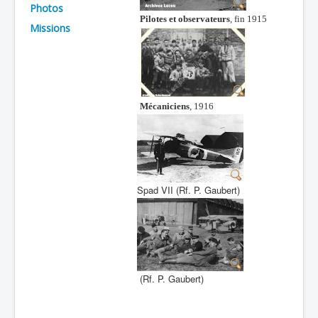
Photos
Batailles
Pilotes et observateurs
, fin 1915
Missions
Les As
Cahiers des As
Mécaniciens
, 1916
Spad VII (Rf. P. Gaubert)
(Rf. P. Gaubert)