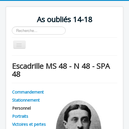
As oubliés 14-18
Rechercher
Basculer
la
navigation
Accueil
Escadrille MS 48 - N 48 - SPA
Chronologie
48
Escadrilles
Organisation
Commandement
Avions
Stationnement
Personnels
Personnel
Portraits
Formation
Victoires et pertes
Doctrines