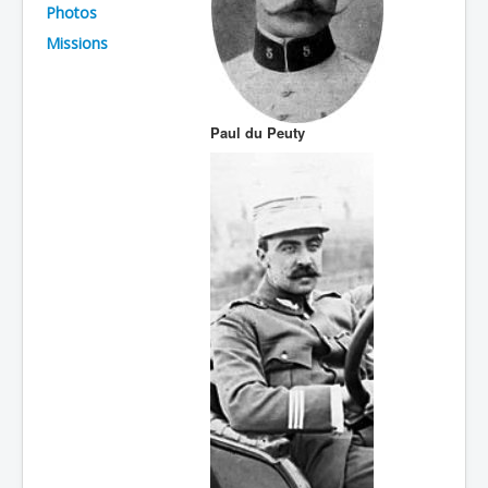
Photos
Batailles
Missions
Les As
Cahiers des As
Paul du Peuty