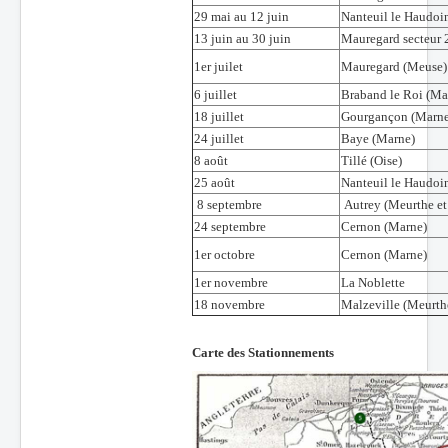
29 mai au 12 juin
Nanteuil le Haudoi
13 juin au 30 juin
Mauregard secteur 
1er juilet
Mauregard (Meuse)
6 juillet
Braband le Roi (Ma
18 juillet
Gourgançon (Marne
24 juillet
Baye (Marne)
8 août
Tillé (Oise)
25 août
Nanteuil le Haudoi
8 septembre
Autrey (Meurthe et
24 septembre
Cernon (Marne)
1er octobre
Cernon (Marne)
1er novembre
La Noblette
18 novembre
Malzeville (Meurth
Carte des Stationnements