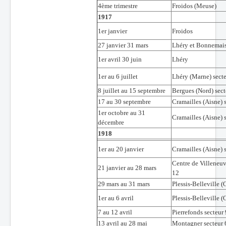
4ème trimestre
Froidos (Meuse)
1917
1er janvier
Froidos
27 janvier 31 mars
Lhéry et Bonnemai
1er avril 30 juin
Lhéry
1er au 6 juillet
Lhéry (Marne) sect
8 juillet au 15 septembre
Bergues (Nord) sect
17 au 30 septembre
Cramailles (Aisne) 
1er octobre au 31
Cramailles (Aisne) 
décembre
1918
1er au 20 janvier
Cramailles (Aisne) 
Centre de Villeneuv
21 janvier au 28 mars
12
29 mars au 31 mars
Plessis-Belleville (
1er au 6 avril
Plessis-Belleville (
7 au 12 avril
Pierrefonds secteur
13 avril au 28 mai
Montagner secteur 