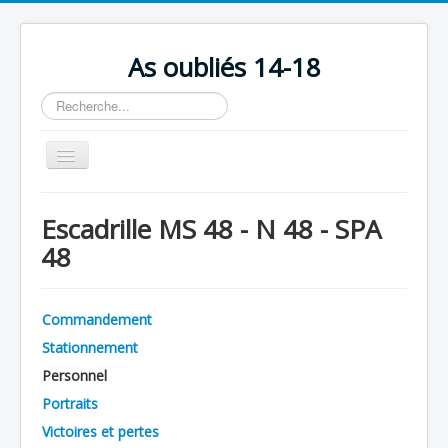
As oubliés 14-18
Rechercher
Basculer
la
navigation
Accueil
Escadrille MS 48 - N 48 - SPA
Chronologie
48
Escadrilles
Organisation
Commandement
Avions
Stationnement
Personnels
Personnel
Portraits
Formation
Victoires et pertes
Doctrines