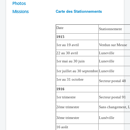
Photos
Batailles
Carte des Stationnements
Missions
Les As
Cahiers des As
Date
Stationnement
1915
1er au 19 avril
Verdun sur Meuse
22 au 30 avril
Luneville
1er mai au 30 juin
Luneville
1er juillet au 30 septembre
Luneville
1er au 31 octobre
Secteur postal 48
1916
1er trimestre
Secteur postal 91
2ème trimestre
Sans changement, L
3ème trimestre
Lunéville
16 août