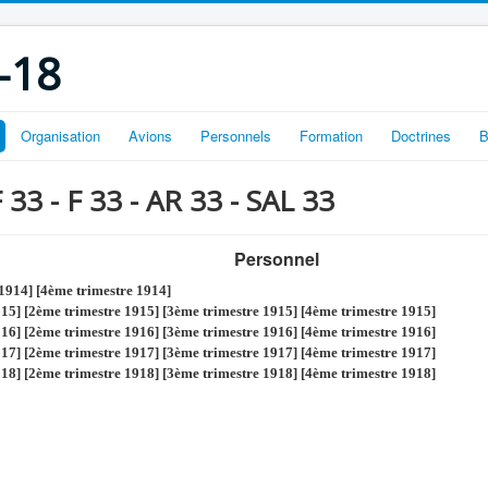
-18
Organisation
Avions
Personnels
Formation
Doctrines
B
 33 - F 33 - AR 33 - SAL 33
Personnel
1914] [4ème trimestre 1914]
915] [2ème trimestre 1915] [3ème trimestre 1915] [4ème trimestre 1915]
916] [2ème trimestre 1916] [3ème trimestre 1916] [4ème trimestre 1916]
917] [2ème trimestre 1917] [3ème trimestre 1917] [4ème trimestre 1917]
918] [2ème trimestre 1918] [3ème trimestre 1918] [4ème trimestre 1918]