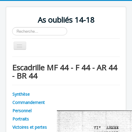
As oubliés 14-18
Rechercher
Basculer
la
navigation
Accueil
Escadrille MF 44 - F 44 - AR 44
Chronologie
- BR 44
Escadrilles
Organisation
Synthèse
Avions
Commandement
Personnels
Personnel
Portraits
Formation
Victoires et pertes
Doctrines