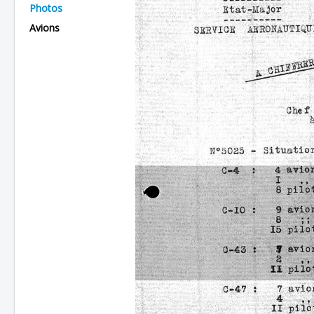
Photos
Batailles
Avions
Les As
Cahiers des As