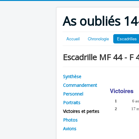
As oubliés 14
Accueil
Chronologie
Escadrilles
Escadrille MF 44 - F 
Synthèse
Commandement
Victoires
Personnel
1
6 a
Portraits
2
17 
Victoires et pertes
Photos
Avions