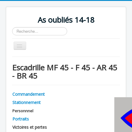
As oubliés 14-18
Rechercher
Basculer
la
navigation
Accueil
Escadrille MF 45 - F 45 - AR 45
Chronologie
- BR 45
Escadrilles
Organisation
Commandement
Avions
Stationnement
Personnels
Personnnel
Portraits
Formation
Victoires et pertes
Doctrines