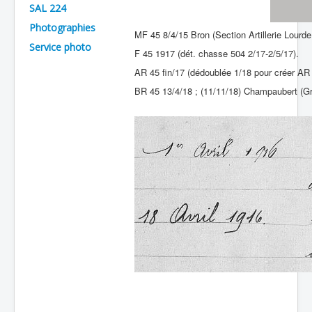
SAL 224
Batailles
Photographies
MF 45 8/4/15 Bron (Section Artillerie Lour
Les As
Service photo
F 45 1917 (dét. chasse 504 2/17-2/5/17).
Cahiers des As
AR 45 fin/17 (dédoublée 1/18 pour créer AR
BR 45 13/4/18 ; (11/11/18) Champaubert (Gr