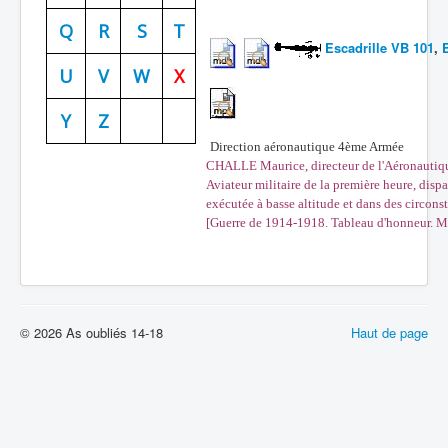
Batailles
Q
R
S
T
Escadrille VB 101
,
Les As
U
V
W
X
Cahiers des As
Y
Z
Direction aéronautique 4ème Armée
CHALLE Maurice, directeur de l'Aéronautiq
Aviateur militaire de la première heure, dis
exécutée à basse altitude et dans des circon
[Guerre de 1914-1918. Tableau d'honneur. Mo
© 2026 As oubliés 14-18
Haut de page