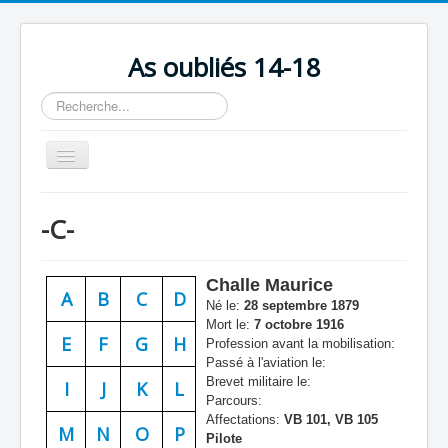
As oubliés 14-18
Rechercher
Basculer
la
navigation
Accueil
-C-
Chronologie
Escadrilles
Challe Maurice
A
B
C
D
Organisation
Né le:
28 septembre 1879
Mort le:
7 octobre 1916
Avions
E
F
G
H
Profession avant la mobilisation:
Passé à l'aviation le:
Personnels
Brevet militaire le:
I
J
K
L
Parcours:
Formation
Affectations:
VB 101, VB 105
M
N
O
P
Pilote
Doctrines