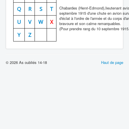
Chabardes (Henri-Edmond),lieutenant avia
Batailles
Q
R
S
T
septembre 1915 d'une chute en avion surv
Les As
d'éclat à l'ordre de l'armée et du corps 
U
V
W
X
bravoure et son calme remarquables.
Cahiers des As
(Pour prendre rang du 10 septembre 1915.
Y
Z
© 2026 As oubliés 14-18
Haut de page