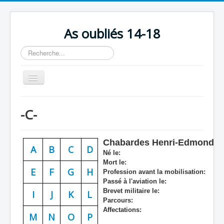
As oubliés 14-18
Rechercher
Basculer
la
navigation
Accueil
-C-
Chronologie
Escadrilles
Chabardes Henri-Edmond
A
B
C
D
Organisation
Né le:
Mort le:
Avions
E
F
G
H
Profession avant la mobilisation:
Passé à l'aviation le:
Personnels
Brevet militaire le:
I
J
K
L
Parcours:
Formation
Affectations:
M
N
O
P
Doctrines