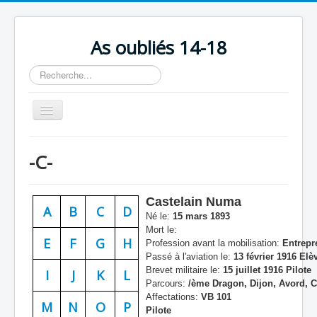
As oubliés 14-18
Rechercher
Basculer
la
navigation
Accueil
-C-
Chronologie
Escadrilles
Castelain Numa
A
B
C
D
Organisation
Né le:
15 mars 1893
Mort le:
Avions
E
F
G
H
Profession avant la mobilisation:
Entrepr
Passé à l'aviation le:
13 février 1916 Elèv
Personnels
Brevet militaire le:
15 juillet 1916 Pilote
I
J
K
L
Parcours:
/ème Dragon, Dijon, Avord, 
Formation
Affectations:
VB 101
M
N
O
P
Pilote
Doctrines