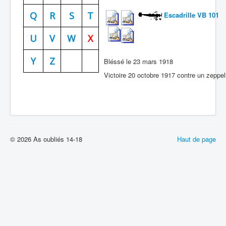
Batailles
Q
R
S
T
Escadrille VB 101
Les As
U
V
W
X
Cahiers des As
Y
Z
Bléssé le 23 mars 1918
Victoire 20 octobre 1917 contre un zeppel
© 2026 As oubliés 14-18
Haut de page