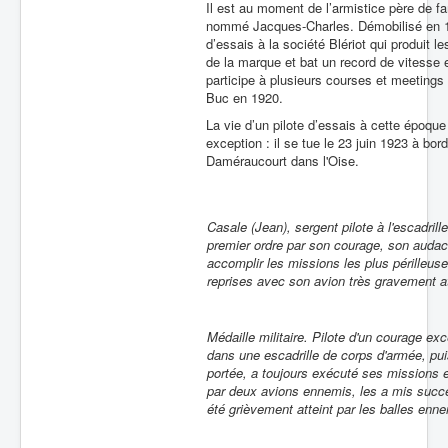
Il est au moment de l’armistice père de f
nommé Jacques-Charles. Démobilisé en 1919
d’essais à la société Blériot qui produit l
de la marque et bat un record de vitesse 
participe à plusieurs courses et meetings
Buc en 1920.
La vie d’un pilote d’essais à cette époq
exception : il se tue le 23 juin 1923 à bor
Daméraucourt dans l'Oise.
Casale (Jean), sergent pilote à l'escadrill
premier ordre par son courage, son audace,
accomplir les missions les plus périlleuse
reprises avec son avion très gravement at
Médaille militaire. Pilote d'un courage ex
dans une escadrille de corps d'armée, pu
portée, a toujours exécuté ses missions e
par deux avions ennemis, les a mis succe
été grièvement atteint par les balles ennem