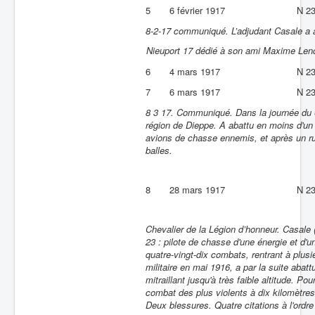
5
6 février 1917
N 2
8-2-17 communiqué. L’adjudant Casale a 
Nieuport 17 dédié à son ami Maxime Leno
6
4 mars 1917
N 2
7
6 mars 1917
N 2
8 3 17. Communiqué. Dans la journée du 6
région de Dieppe. A abattu en moins d'un
avions de chasse ennemis, et après un ru
balles.
8
28 mars 1917
N 2
Chevalier de la Légion d’honneur. Casale (
23 : pilote de chasse d'une énergie et d'u
quatre-vingt-dix combats, rentrant à plusi
militaire en mai 1916, a par la suite abat
mitraillant jusqu'à très faible altitude. P
combat des plus violents à dix kilomètres 
Deux blessures. Quatre citations à l'ordre