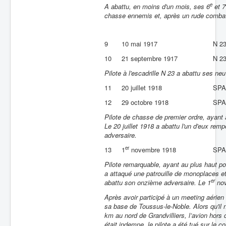
e
A abattu, en moins d'un mois, ses 6
et 7
chasse ennemis et, après un rude combat a
9
10 mai 1917
N 2
10
21 septembre 1917
N 2
Pilote à l'escadrille N 23 a abattu ses n
11
20 juillet 1918
SPA
12
29 octobre 1918
SPA
Pilote de chasse de premier ordre, ayant 
Le 20 juillet 1918 a abattu l'un d'eux rem
adversaire.
er
13
1
novembre 1918
SPA
Pilote remarquable, ayant au plus haut poi
a attaqué une patrouille de monoplaces et 
er
abattu son onzième adversaire. Le 1
nov
Après avoir participé à un meeting aérien 
sa base de Toussus-le-Noble.
Alors qu'il
km au nord de Grandvilliers, l’avion hors d
était indemne, le pilote a été tué sur le c