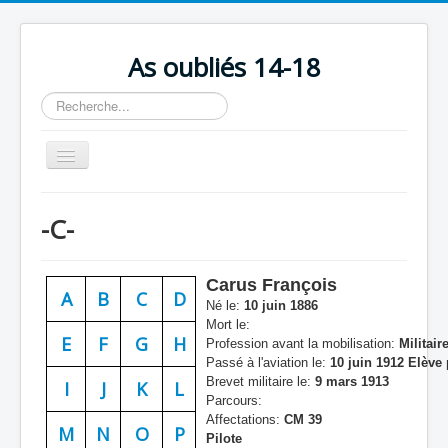
As oubliés 14-18
Rechercher
Basculer
la
navigation
Accueil
-C-
Chronologie
Escadrilles
Carus François
A
B
C
D
Organisation
Né le:
10 juin 1886
Mort le:
Avions
E
F
G
H
Profession avant la mobilisation:
Militair
Passé à l'aviation le:
10 juin 1912 Elève 
Personnels
Brevet militaire le:
9 mars 1913
I
J
K
L
Parcours:
Formation
Affectations:
CM 39
M
N
O
P
Pilote
Doctrines