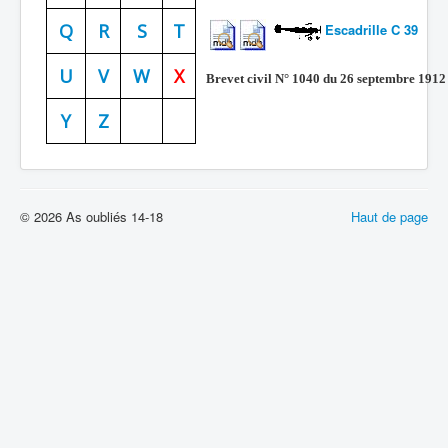
Batailles
Q
R
S
T
Escadrille C 39
Les As
U
V
W
X
Brevet civil N° 1040 du 26 septembre 1912
Cahiers des As
Y
Z
© 2026 As oubliés 14-18
Haut de page