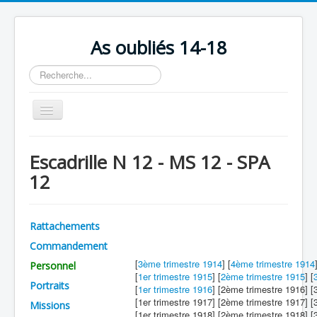
As oubliés 14-18
Rechercher
Basculer
la
navigation
Accueil
Escadrille N 12 - MS 12 - SPA
Chronologie
12
Escadrilles
Organisation
Rattachements
Avions
Commandement
[
3ème trimestre 1914
] [
4ème trimestre 1914
Personnels
Personnel
[
1er trimestre 1915
] [
2ème trimestre 1915
] [
Portraits
Formation
[
1er trimestre 1916
] [2ème trimestre 1916] 
[1er trimestre 1917] [2ème trimestre 1917] 
Missions
Doctrines
[1er trimestre 1918] [2ème trimestre 1918] 