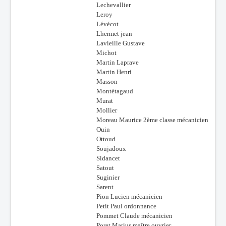
Lechevallier
Leroy
Lévécot
Lhermet jean
Lavieille Gustave
Michot
Martin Laprave
Martin Henri
Masson
Montétagaud
Murat
Mollier
Moreau Maurice 2ème classe mécanicien
Ouin
Ottoud
Soujadoux
Sidancet
Satout
Suginier
Sarent
Pion Lucien mécanicien
Petit Paul ordonnance
Pommet Claude mécanicien
Poret Marius maître ouvrier