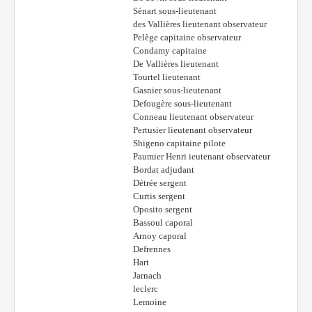
Sénart sous-lieutenant
des Vallières lieutenant observateur
Pelège capitaine observateur
Condamy capitaine
De Vallières lieutenant
Tourtel lieutenant
Gasnier sous-lieutenant
Defougère sous-lieutenant
Conneau lieutenant observateur
Pertusier lieutenant observateur
Shigeno capitaine pilote
Paumier Henri ieutenant observateur
Bordat adjudant
Détrée sergent
Curtis sergent
Oposito sergent
Bassoul caporal
Arnoy caporal
Defrennes
Hart
Jarnach
leclerc
Lemoine