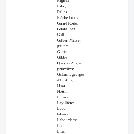
Fagnon
Fabry
Fulles
Flèche Louis
Girard Roger
Girard Jean
Guillot
Gilbert Marcel
guitard
Garric
Gibbe
Queyras Auguste
geneviève
Galmant georges
d'Hostingue
Huot
Hottin
Lutiau
Layillières
Ledet
lebeau
Labourdette
Leduc
Lina