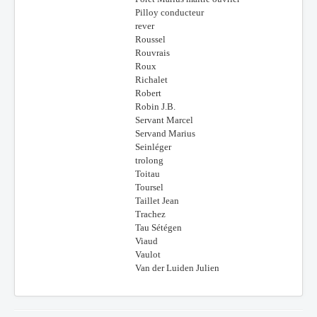
Pilloy conducteur
rever
Roussel
Rouvrais
Roux
Richalet
Robert
Robin J.B.
Servant Marcel
Servand Marius
Seinléger
trolong
Toitau
Toursel
Taillet Jean
Trachez
Tau Sétégen
Viaud
Vaulot
Van der Luiden Julien