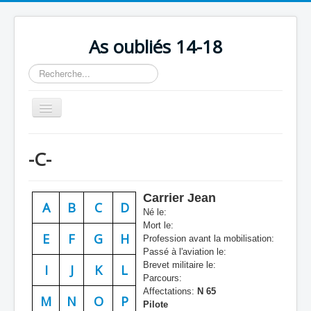
As oubliés 14-18
Rechercher
Basculer
la
navigation
Accueil
-C-
Chronologie
Escadrilles
Carrier Jean
A
B
C
D
Organisation
Né le:
Mort le:
Avions
E
F
G
H
Profession avant la mobilisation:
Passé à l'aviation le:
Personnels
Brevet militaire le:
I
J
K
L
Parcours:
Formation
Affectations:
N 65
M
N
O
P
Pilote
Doctrines