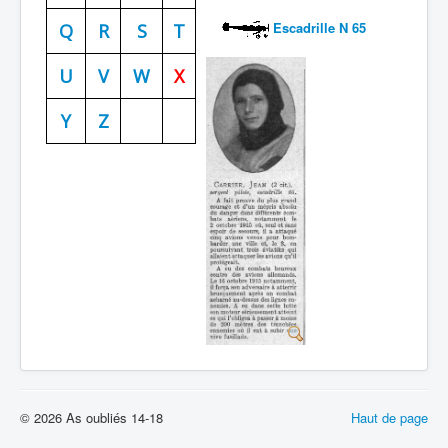
Escadrille N 65
Batailles
Q
R
S
T
Les As
U
V
W
X
Cahiers des As
Y
Z
© 2026 As oubliés 14-18
Haut de page