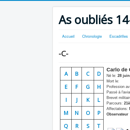
As oubliés 14
Accueil
Chronologie
Escadrilles
-C-
Carlo de 
A
B
C
D
Né le:
28 juin
Mort le:
E
F
G
H
Profession ava
Passé à l'avia
Brevet militair
I
J
K
L
Parcours:
21è
Affectations:
M
N
O
P
Observateur
Q
R
S
T