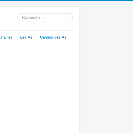
Rechercher
atailles
Les As
Cahiers des As