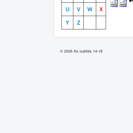
U
V
W
X
Y
Z
© 2026 As oubliés 14-18