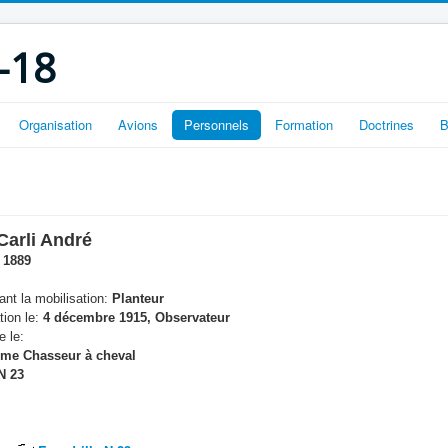
-18
Organisation
Avions
Personnels
Formation
Doctrines
B
Carli André
 1889
nt la mobilisation:
Planteur
tion le:
4 décembre 1915, Observateur
e le:
me Chasseur à cheval
N 23