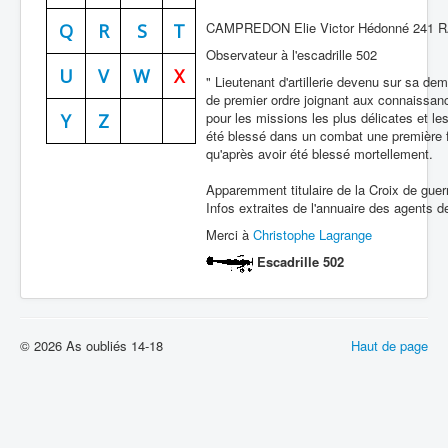
CAMPREDON Elie Victor Hédonné 241 RAC 
Batailles
Q
R
S
T
Observateur à l'escadrille 502
Les As
U
V
W
X
" Lieutenant d'artillerie devenu sur sa d
Cahiers des As
de premier ordre joignant aux connaissanc
pour les missions les plus délicates et le
Y
Z
été blessé dans un combat une première f
qu'après avoir été blessé mortellement.
Apparemment titulaire de la Croix de guerr
Infos extraites de l'annuaire des agents 
Merci à
Christophe Lagrange
Escadrille 502
© 2026 As oubliés 14-18
Haut de page