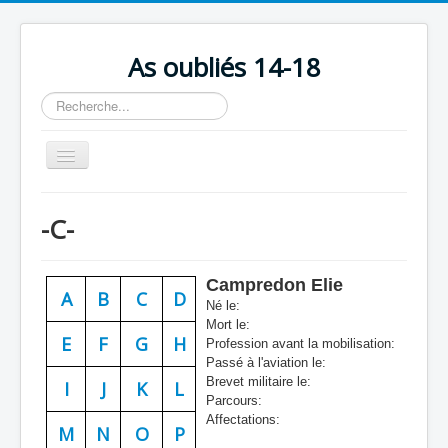
As oubliés 14-18
Rechercher
Basculer
la
navigation
Accueil
-C-
Chronologie
Escadrilles
Campredon Elie
A
B
C
D
Organisation
Né le:
Mort le:
Avions
E
F
G
H
Profession avant la mobilisation:
Passé à l'aviation le:
Personnels
Brevet militaire le:
I
J
K
L
Parcours:
Formation
Affectations:
M
N
O
P
Doctrines