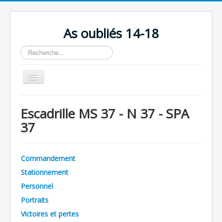
As oubliés 14-18
Rechercher
Basculer
la
navigation
Accueil
Escadrille MS 37 - N 37 - SPA
Chronologie
37
Escadrilles
Organisation
Commandement
Avions
Stationnement
Personnels
Personnel
Portraits
Formation
Victoires et pertes
Doctrines