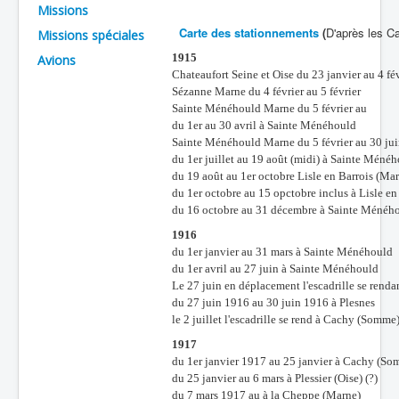
Missions
Batailles
Carte des stationnements
(
D'après les C
Missions spéciales
Les As
1915
Avions
Chateaufort Seine et Oise du 23 janvier au 4 fé
Cahiers des As
Sézanne Marne du 4 février au 5 février
Sainte Ménéhould Marne du 5 février au
du 1er au 30 avril à Sainte Ménéhould
Sainte Ménéhould Marne du 5 février au 30 ju
du 1er juillet au 19 août (midi) à Sainte Mén
du 19 août au 1er octobre Lisle en Barrois (Ma
du 1er octobre au 15 opctobre inclus à Lisle e
du 16 octobre au 31 décembre à Sainte Ménéh
1916
du 1er janvier au 31 mars à Sainte Ménéhould
du 1er avril au 27 juin à Sainte Ménéhould
Le 27 juin en déplacement l'escadrille se rendan
du 27 juin 1916 au 30 juin 1916 à Plesnes
le 2 juillet l'escadrille se rend à Cachy (Somme
1917
du 1er janvier 1917 au 25 janvier à Cachy (S
du 25 janvier au 6 mars à Plessier (Oise) (?)
du 7 mars 1917 au à la Cheppe (Marne)