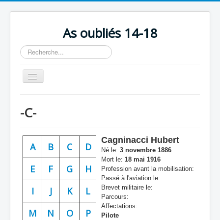
As oubliés 14-18
Rechercher
Basculer
la
navigation
Accueil
-C-
Chronologie
Escadrilles
Cagninacci Hubert
A
B
C
D
Organisation
Né le:
3 novembre 1886
Mort le:
18 mai 1916
Avions
E
F
G
H
Profession avant la mobilisation:
Passé à l'aviation le:
Personnels
Brevet militaire le:
I
J
K
L
Parcours:
Formation
Affectations:
M
N
O
P
Pilote
Doctrines