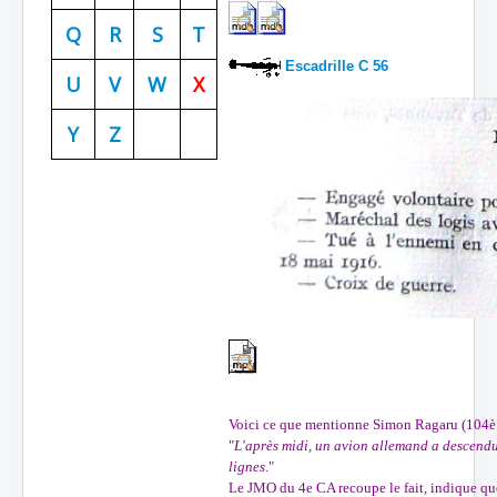
Batailles
Q
R
S
T
Escadrille C 56
Les As
U
V
W
X
Cahiers des As
Y
Z
Voici ce que mentionne Simon Ragaru (104è I
"
L'après midi, un avion allemand a descendu
lignes
."
Le JMO du 4e CA recoupe le fait, indique que