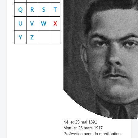
Batailles
Q
R
S
T
Les As
U
V
W
X
Cahiers des As
Y
Z
Né le: 25 mai 1891
Mort le: 25 mars 1917
Profession avant la mobilisation: