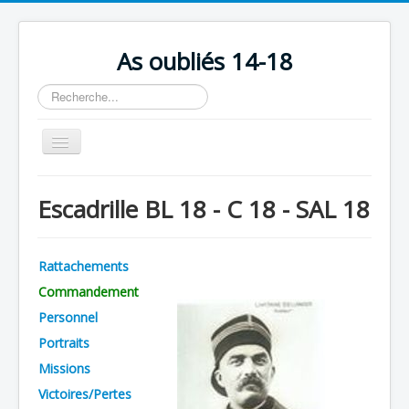
As oubliés 14-18
Rechercher
Basculer
la
navigation
Accueil
Escadrille BL 18 - C 18 - SAL 18
Chronologie
Escadrilles
Rattachements
Organisation
Commandement
Avions
Personnel
Personnels
Portraits
Missions
Formation
Victoires/Pertes
Doctrines