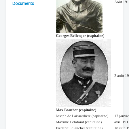
Août 19
Documents
Batailles
Les As
Cahiers des As
Georges Bellenger (capitaine)
2 août 1
Max Boucher (capitaine)
Joseph de Laissardière (capitaine)
17 janvi
Maxime Delafond (capitaine)
avril 191
Frédéric Eclancher (capitaine)
18 juin 