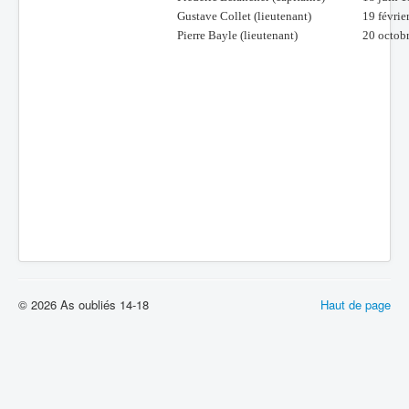
Gustave Collet (lieutenant)
19 févrie
Pierre Bayle (lieutenant)
20 octob
© 2026 As oubliés 14-18
Haut de page