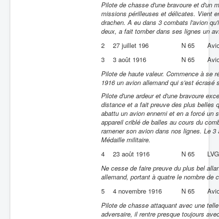
Pilote de chasse d'une bravoure et d'un m
missions périlleuses et délicates. Vient 
drachen. A eu dans 3 combats l'avion qu'il
deux, a fait tomber dans ses lignes un 
2
27 juillet 196
N 65
Avi
3
3 août 1916
N 65
Avi
Pilote de haute valeur. Commence à se ré
1916 un avion allemand qui s'est écrasé s
Pilote d'une ardeur et d'une bravoure ex
distance et a fait preuve des plus belles q
abattu un avion ennemi et en a forcé un s
appareil criblé de balles au cours du com
ramener son avion dans nos lignes. Le 3 ao
Médaille militaire.
4
23 août 1916
N 65
LVG
Ne cesse de faire preuve du plus bel alla
allemand, portant à quatre le nombre de ce
5
4 novembre 1916
N 65
Avi
Pilote de chasse attaquant avec une telle
adversaire, il rentre presque toujours av