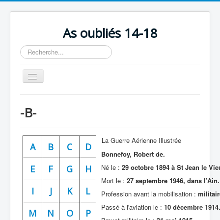
As oubliés 14-18
Rechercher
Basculer
la
navigation
Accueil
-B-
Chronologie
Escadrilles
La Guerre Aérienne Illustrée
A
B
C
D
Organisation
Bonnefoy, Robert de.
Avions
Né le :
29 octobre 1894 à St Jean le Vieu
E
F
G
H
Mort le :
27 septembre 1946, dans l’Ain.
Personnels
I
J
K
L
Profession avant la mobilisation :
militair
Formation
Passé à l'aviation le :
10 décembre 1914
M
N
O
P
Doctrines