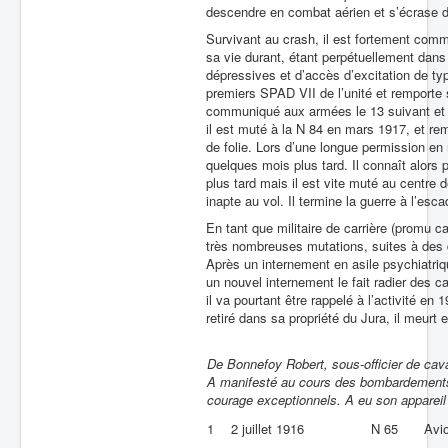
descendre en combat aérien et s’écrase da
Survivant au crash, il est fortement comm
sa vie durant, étant perpétuellement dan
dépressives et d’accès d’excitation de t
premiers SPAD VII de l’unité et remporte
communiqué aux armées le 13 suivant et d
il est muté à la N 84 en mars 1917, et re
de folie. Lors d’une longue permission en 
quelques mois plus tard. Il connaît alors 
plus tard mais il est vite muté au centre d
inapte au vol. Il termine la guerre à l’esc
En tant que militaire de carrière (promu ca
très nombreuses mutations, suites à des
Après un internement en asile psychiatriqu
un nouvel internement le fait radier des
il va pourtant être rappelé à l’activité e
retiré dans sa propriété du Jura, il meurt 
De Bonnefoy Robert, sous-officier de caval
A manifesté au cours des bombardements no
courage exceptionnels. A eu son appareil
1
2 juillet 1916
N 65
Avi