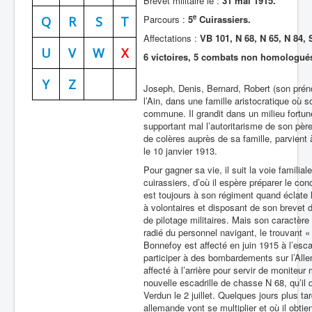
Brevet militaire le :
31 mai 1915.
e
Parcours :
5
Cuirassiers.
Batailles
Q
R
S
T
Affectations :
VB 101, N 68, N 65, N 84, 
Les As
U
V
W
X
6 victoires, 5 combats non homologué
Cahiers des As
Y
Z
Joseph, Denis, Bernard, Robert (son prén
l’Ain, dans une famille aristocratique où s
commune. Il grandit dans un milieu fortun
supportant mal l’autoritarisme de son père
de colères auprès de sa famille, parvient à
le 10 janvier 1913.
Pour gagner sa vie, il suit la voie famili
cuirassiers, d’où il espère préparer le con
est toujours à son régiment quand éclate l
à volontaires et disposant de son brevet d
de pilotage militaires. Mais son caractère d
radié du personnel navigant, le trouvant «
Bonnefoy est affecté en juin 1915 à l’esc
participer à des bombardements sur l’Allem
affecté à l’arrière pour servir de moniteur 
nouvelle escadrille de chasse N 68, qu’il q
Verdun le 2 juillet. Quelques jours plus t
allemande vont se multiplier et où il obtien