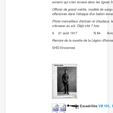
ennemi qui s'est écrasé dans les lignes f
Officier de grand mérite, modèle de sang-f
offensives dans l'attaque d'un ballon enne
Pilote merveilleux d'entrain et d'audace, 
s'écraser au sol. Déjà cité 7 fois.
6
21 août 1917
N 84
Avi
Remise de la rosette de la Légion d'honne
SHD-Vincennes
Escadrilles
VB 101
,