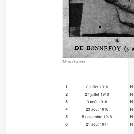
(Tableau d'honneur)
1
2 juillet 1916
N
2
27 juillet 1916
N
3
3 août 1916
N
4
23 août 1916
N
5
5 novembre 1916
N
6
21 août 1917
N