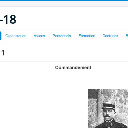
-18
Organisation
Avions
Personnels
Formation
Doctrines
B
11
Commandement