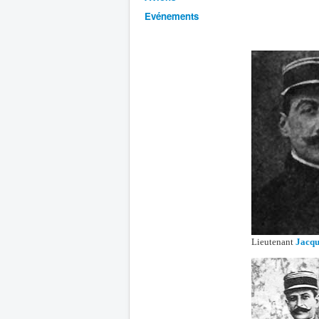
Evénements
Lieutenant
Jacqu