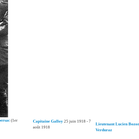
bersac
(1er
Capitaine Galloy
25 juin 1918 - 7
Lieutenant Lucien Bozon
août 1918
Verduraz