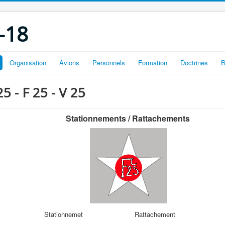
-18
Organisation
Avions
Personnels
Formation
Doctrines
B
25 - F 25 - V 25
Stationnements / Rattachements
Stationnemet
Rattachement