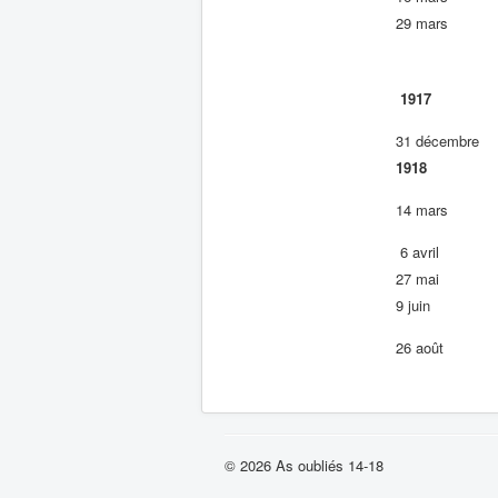
29 mars
1917
31 décembre
1918
14 mars
6 avril
27 mai
9 juin
26 août
© 2026 As oubliés 14-18