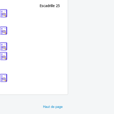
Escadrille 25
Haut de page