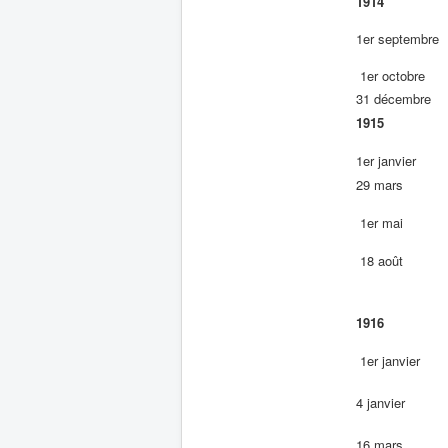
1914
1er septembre
1er octobre
31 décembre
1915
1er janvier
29 mars
1er mai
18 août
1916
1er janvier
4 janvier
16 mars