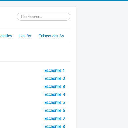
Rechercher
atailles
Les As
Cahiers des As
Escadrille 1
Escadrille 2
Escadrille 3
Escadrille 4
Escadrille 5
Escadrille 6
Escadrille 7
Escadrille 8