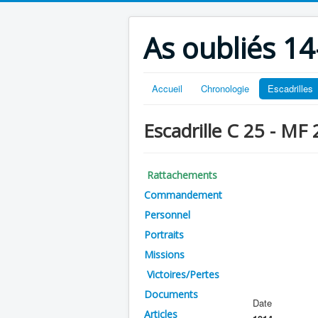
As oubliés 14
Accueil
Chronologie
Escadrilles
Escadrille C 25 - MF 
Rattachements
Commandement
Personnel
Portraits
Missions
Victoires/Pertes
Documents
Date
Articles