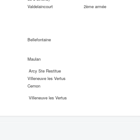
Valdelaincourt
2ème armée
Bellefontaine
Maulan
Arcy Ste Restitue
Villeneuve les Vertus
Cernon
Villeneuve les Vertus