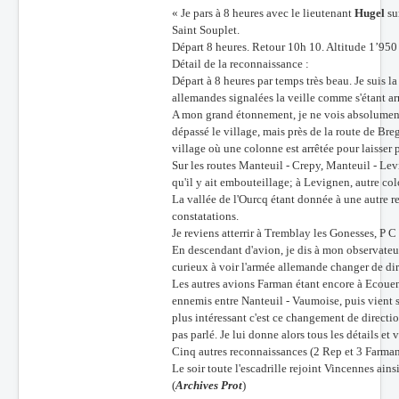
« Je pars à 8 heures avec le lieutenant
Hugel
su
Saint Souplet.
Départ 8 heures. Retour 10h 10. Altitude 1’950
Détail de la reconnaissance :
Départ à 8 heures par temps très beau. Je suis 
allemandes signalées la veille comme s'étant ar
A mon grand étonnement, je ne vois absolument 
dépassé le village, mais près de la route de Br
village où une colonne est arrêtée pour laisser 
Sur les routes Manteuil - Crepy, Manteuil - Lev
qu'il y ait embouteillage; à Levignen, autre col
La vallée de l'Ourcq étant donnée à une autre 
constatations.
Je reviens atterrir à Tremblay les Gonesses, P 
En descendant d'avion, je dis à mon observateur:
curieux à voir l'armée allemande changer de dire
Les autres avions Farman étant encore à Ecouen
ennemis entre Nanteuil - Vaumoise, puis vient su
plus intéressant c'est ce changement de directi
pas parlé. Je lui donne alors tous les détails et
Cinq autres reconnaissances (2 Rep et 3 Farman)
Le soir toute l'escadrille rejoint Vincennes ains
(
Archives Prot
)