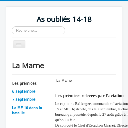
As oubliés 14-18
Rechercher
Basculer
la
navigation
Accueil
La Marne
Chronologie
Escadrilles
La Marne
Les prémices
Organisation
6 septembre
Les prémices relevées par l’aviation
Avions
7 septembre
Le capitaine
Bellenger
, commandant l'aviatio
Personnels
La MF 16 dans la
15 et MF 16) décèle, dès le 2 septembre, le c
bataille
bureau, qui possède, depuis le 27 août grâce à n
Formation
qu'on lui fait.
De son coté le Chef d'Escadron
Charet
, Direct
Doctrines