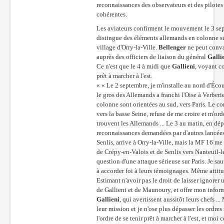
reconnaissances des observateurs et des pilotes s
Batailles
cohérentes.
Les aviateurs confirment le mouvement le 3 s
Les As
distingue des éléments allemands en colonne sur l
Cahiers des As
village d'Orry-la-Ville.
Bellenger
ne peut conva
auprès des officiers de liaison du général
Galli
Ce n'est que le 4 à midi que
Gallieni
, voyant c
prêt à marcher à l'est.
« « Le 2 septembre, je m'installe au nord d'Éco
le gros des Allemands a franchi l'Oise à Verberie
colonne sont orientées au sud, vers Paris. Le c
vers la basse Seine, refuse de me croire et m'ord
trouvent les Allemands ... Le 3 au matin, en dép
reconnaissances demandées par d'autres lancée
Senlis, arrive à Orry-la-Ville, mais la MF 16 m
de Crépy-en-Valois et de Senlis vers Nanteuil-le
question d'une attaque sérieuse sur Paris. Je sa
à accorder foi à leurs témoignages. Même attitud
Estimant n'avoir pas le droit de laisser ignorer 
de Gallieni et de Maunoury, et offre mon informa
Gallieni
, qui avertissent aussitôt leurs chefs 
leur mission et je n'ose plus dépasser les ordres
l'ordre de se tenir prêt à marcher à l'est, et mo