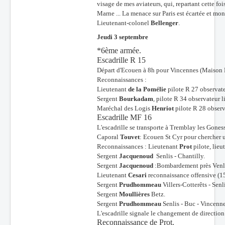
visage de mes aviateurs, qui, repartant cette fo
Marne ... La menace sur Paris est écartée et mon
Lieutenant-colonel
Bellenger
.
Jeudi 3 septembre
*6ème armée.
Escadrille R 15
Départ d'Ecouen à 8h pour Vincennes (Maison B
Reconnaissances :
Lieutenant
de la Pomélie
pilote R 27 observat
Sergent
Bourkadam
, pilote R 34 observateur 
Maréchal des Logis
Henriot
pilote R 28 observ
Escadrille MF 16
L'escadrille se transporte à Tremblay les Gones
Caporal
Touvet
: Ecouen St Cyr pour chercher 
Reconnaissances : Lieutenant
Prot
pilote, lieu
Sergent
Jacquenoud
Senlis - Chantilly.
Sergent
Jacquenoud
:Bombardement près Venli
Lieutenant
Cesari
reconnaissance offensive (1
Sergent
Prudhommeau
Villers-Cotterêts - Senli
Sergent
Moullières
Betz.
Sergent
Prudhommeau
Senlis - Buc - Vincenne
L'escadrille signale le changement de direction
Reconnaissance de Prot.