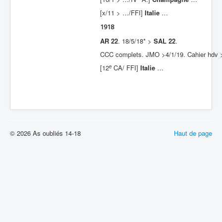
[x/11 > …/FFI]
Italie
…
1918
AR 22
. 18/5/18* >
SAL 22
.
CCC complets. JMO >4/1/19. Cahier hdv >3
e
[12
CA/ FFI]
Italie
…
© 2026 As oubliés 14-18
Haut de page