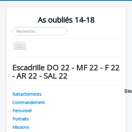
As oubliés 14-18
Rechercher
Basculer
la
navigation
Accueil
Escadrille DO 22 - MF 22 - F 22
Chronologie
- AR 22 - SAL 22
Escadrilles
Organisation
Sta
Rattachements
Avions
Commandement
Personnels
Personnel
Portraits
Formation
Missions
Doctrines