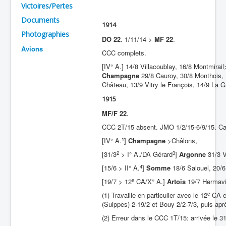
Victoires/Pertes
Batailles
Documents
1914
Les As
Photographies
DO 22
. 1/11/14 >
MF 22
.
Avions
Cahiers des As
CCC complets.
[IV° A.] 14/8 Villacoublay, 16/8 Montmirai
Champagne
29/8 Cauroy, 30/8 Monthois, 1
Château, 13/9 Vitry le François, 14/9 La 
1915
MF/F 22
.
CCC 2T/15 absent. JMO 1/2/15-6/9/15. Ca
1
[IV° A.
]
Champagne
>Châlons,
2
3
[31/3
> I° A./DA Gérard
]
Argonne
31/3 V
4
[15/6 > II° A.
]
Somme
18/6 Salouel, 20/6
e
[19/7 > 12
CA/X° A.]
Artois
19/7 Hermavil
e
(1) Travaille en particulier avec le 12
CA et
(Suippes) 2-19/2 et Bouy 2/2-7/3, puis ap
(2) Erreur dans le CCC 1T/15: arrivée le 31/