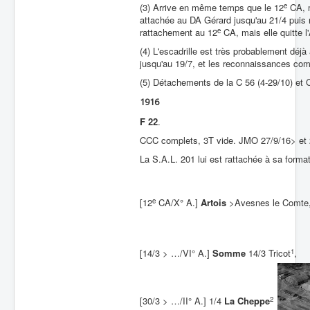
e
(3) Arrive en même temps que le 12
CA, m
attachée au DA Gérard jusqu'au 21/4 puis 
e
rattachement au 12
CA, mais elle quitte 
(4) L'escadrille est très probablement déjà
jusqu'au 19/7, et les reconnaissances comme
(5) Détachements de la C 56 (4-29/10) et 
1916
F 22
.
CCC complets, 3T vide. JMO 27/9/16> et 
La S.A.L. 201 lui est rattachée à sa format
e
[12
CA/X° A.]
Artois
>Avesnes le Comte
1
[14/3 > …/VI° A.]
Somme
14/3 Tricot
,
2
[30/3 > …/II° A.] 1/4
La Cheppe