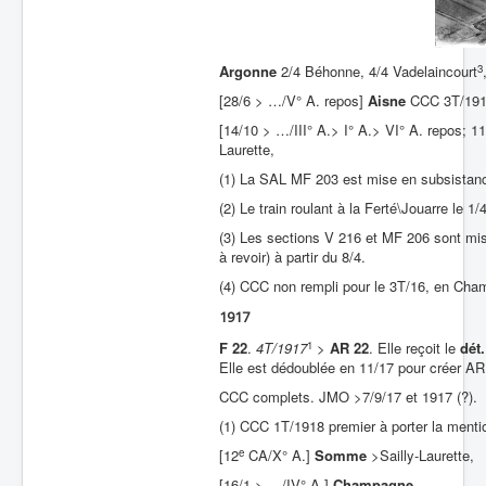
3
Argonne
2/4 Béhonne, 4/4 Vadelaincourt
[28/6 > …/V° A. repos]
Aisne
CCC 3T/1916
[14/10 > …/III° A.> I° A.> VI° A. repos; 
Laurette,
(1) La SAL MF 203 est mise en subsistan
(2) Le train roulant à la Ferté\Jouarre le 1
(3) Les sections V 216 et MF 206 sont mi
à revoir) à partir du 8/4.
(4) CCC non rempli pour le 3T/16, en Cha
1917
1
F 22
.
4T/1917
>
AR 22
. Elle reçoit le
dét
Elle est dédoublée en 11/17 pour créer AR
CCC complets. JMO >7/9/17 et 1917 (?).
(1) CCC 1T/1918 premier à porter la ment
e
[12
CA/X° A.]
Somme
>Sailly-Laurette,
[16/1 > …/IV° A.]
Champagne
…