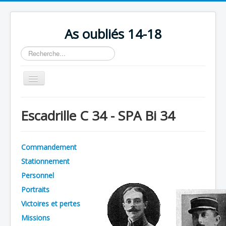
As oubliés 14-18
Rechercher
Basculer
la
navigation
Accueil
Escadrille C 34 - SPA Bi 34
Chronologie
Escadrilles
Commandement
Organisation
Stationnement
Avions
Personnel
Personnels
Portraits
Victoires et pertes
Formation
Missions
Doctrines