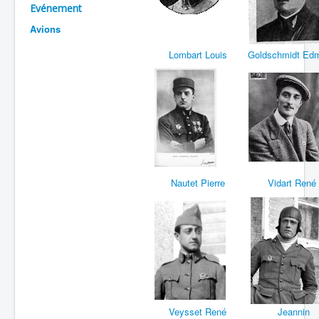
Evénement
Batailles
Avions
Les As
Lombart Louis
Goldschmidt Ed
Cahiers des As
Nautet Pierre
Vidart René
Veysset René
Jeannin