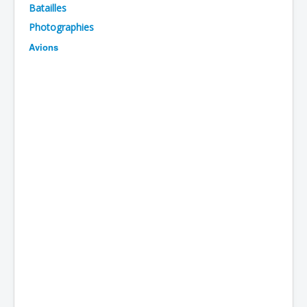
Batailles
Batailles
Photographies
Les As
Avions
Cahiers des As