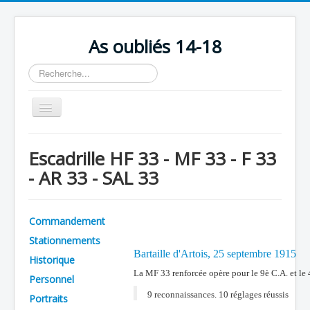
As oubliés 14-18
Rechercher
Basculer
la
navigation
Accueil
Escadrille HF 33 - MF 33 - F 33
Chronologie
- AR 33 - SAL 33
Escadrilles
Organisation
Commandement
Avions
Stationnements
Bartaille d'Artois, 25 septembre 1915
Personnels
Historique
La MF 33 renforcée opère pour le 9è C.A. et le
Personnel
Formation
9 reconnaissances. 10 réglages réussis
Portraits
Doctrines