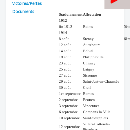
Victoires/Pertes
Batailles
Documents
Stationnement
Affectation
Les As
1912
fin 1912
Reims
5èm
Cahiers des As
1914
8 août
Stenay
6èm
12 août
Autrécourt
14 août
Belval
19 août
Philippeville
23 août
Chimay
25 août
Laigny
27 août
Sissonne
29 août
Saint-Just-en-Chaussée
30 août
Creil
1er septembre
Bernes
2 septembre
Ecouen
3 septembre
Vincennes
6 septembre
Compans-la-Ville
10 septembre
Saint-Soupplets
Villers-Cotterets-
12 septembre
Pisseleux