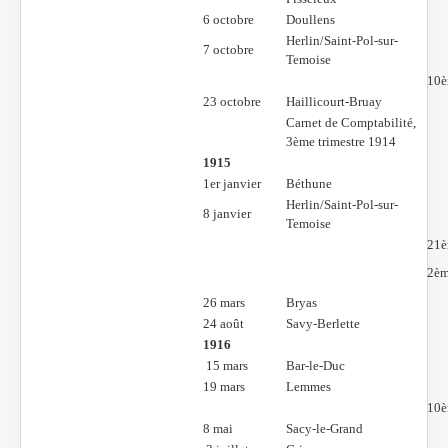
6 octobre
Doullens
Herlin/Saint-Pol-sur-
7 octobre
Temoise
10è
23 octobre
Haillicourt-Bruay
Carnet de Comptabilité,
3ème trimestre 1914
1915
1er janvier
Béthune
Herlin/Saint-Pol-sur-
8 janvier
Temoise
21
2èm
26 mars
Bryas
24 août
Savy-Berlette
1916
15 mars
Bar-le-Duc
19 mars
Lemmes
10è
8 mai
Sacy-le-Grand