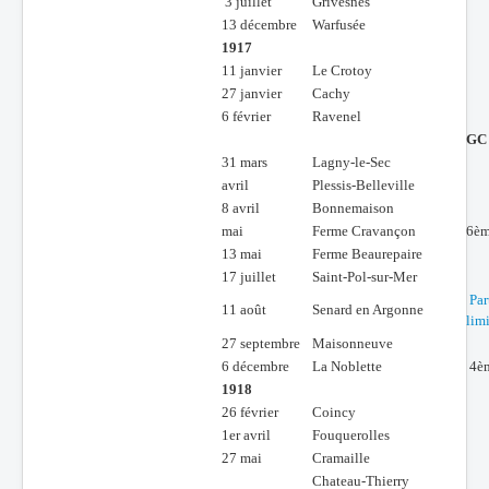
3 juillet
Grivesnes
13 décembre
Warfusée
1917
11 janvier
Le Crotoy
27 janvier
Cachy
6 février
Ravenel
GC
31 mars
Lagny-le-Sec
avril
Plessis-Belleville
8 avril
Bonnemaison
mai
Ferme Cravançon
6èm
13 mai
Ferme Beaurepaire
17 juillet
Saint-Pol-sur-Mer
Par
11 août
Senard en Argonne
lim
27 septembre
Maisonneuve
6 décembre
La Noblette
4èm
1918
26 février
Coincy
1er avril
Fouquerolles
27 mai
Cramaille
Chateau-Thierry