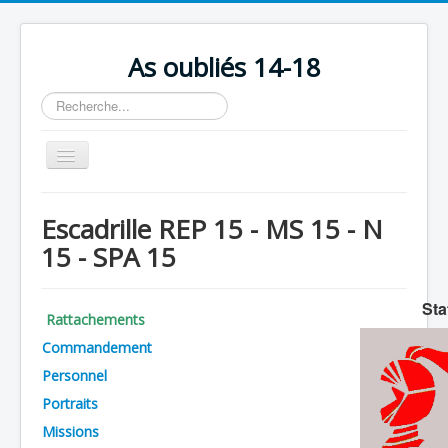
As oubliés 14-18
Rechercher
Basculer
la
navigation
Accueil
Escadrille REP 15 - MS 15 - N
Chronologie
15 - SPA 15
Escadrilles
Organisation
Sta
Rattachements
Avions
Commandement
Personnels
Personnel
Portraits
Formation
Missions
Doctrines