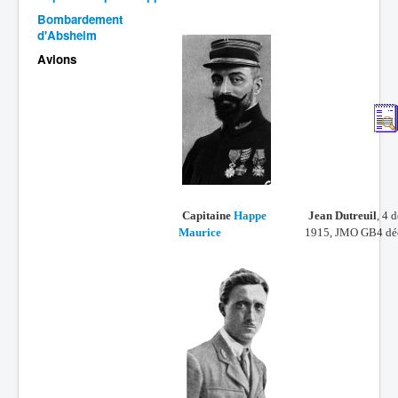
Bombardement
Batailles
d'Absheim
Les As
Avions
Cahiers des As
Capitaine
Happe
Jean Dutreuil
, 4 
Maurice
1
915,
JMO GB4 dé