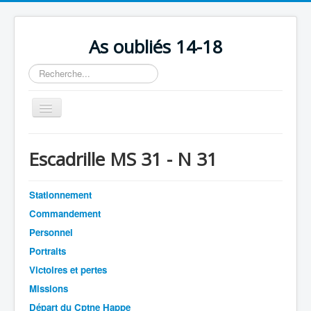
As oubliés 14-18
Rechercher
Basculer
la
navigation
Accueil
Escadrille MS 31 - N 31
Chronologie
Escadrilles
Stationnement
Organisation
Commandement
Personnel
Avions
Portraits
Personnels
Victoires et pertes
Formation
Missions
Départ du Cptne Happe
Doctrines