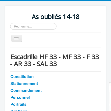
As oubliés 14-18
Rechercher
Basculer
la
navigation
Accueil
Escadrille HF 33 - MF 33 - F 33
Chronologie
- AR 33 - SAL 33
Escadrilles
Constitution
Organisation
Stationnement
Avions
Commandement
Personnels
Personnel
Formation
Portraits
Doctrines