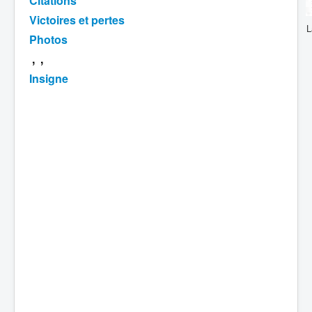
Citations
Victoires et pertes
Batailles
L
Photos
Les As
, ,
Cahiers des As
Insigne