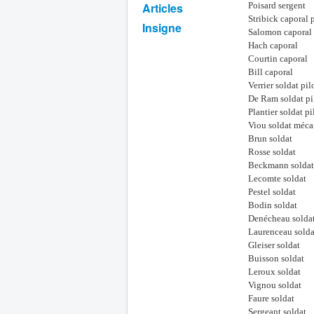
Articles
Poisard sergent
Stribick caporal 
Insigne
Salomon caporal 
Hach caporal
Courtin caporal
Bill caporal
Verrier soldat pi
De Ram soldat pi
Plantier soldat pi
Viou soldat méca
Brun soldat
Rosse soldat
Beckmann soldat
Lecomte soldat
Pestel soldat
Bodin soldat
Denécheau solda
Laurenceau solda
Gleiser soldat
Buisson soldat
Leroux soldat
Vignou soldat
Faure soldat
Sergeant soldat