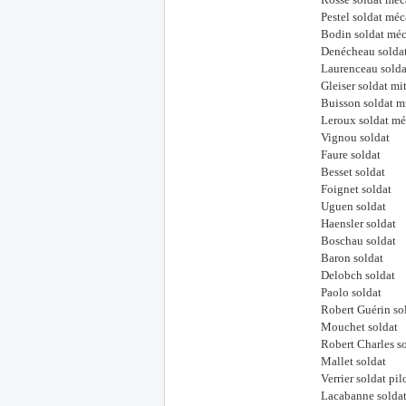
Pestel soldat mé
Bodin soldat méc
Denécheau soldat
Laurenceau soldat
Gleiser soldat mit
Buisson soldat mi
Leroux soldat mé
Vignou soldat
Faure soldat
Besset soldat
Foignet soldat
Uguen soldat
Haensler soldat
Boschau soldat
Baron soldat
Delobch soldat
Paolo soldat
Robert Guérin so
Mouchet soldat
Robert Charles s
Mallet soldat
Verrier soldat pil
Lacabanne solda