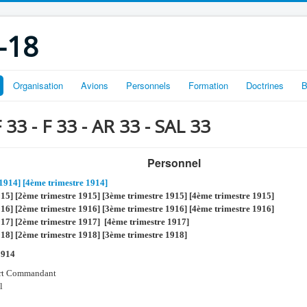
-18
Organisation
Avions
Personnels
Formation
Doctrines
B
 33 - F 33 - AR 33 - SAL 33
Personnel
 1914]
[4ème trimestre 1914]
915] [2ème trimestre 1915] [3ème trimestre 1915] [4ème trimestre 1915]
916] [2ème trimestre 1916] [3ème trimestre 1916] [4ème trimestre 1916]
917] [2ème trimestre 1917] [4ème trimestre 1917]
918] [2ème trimestre 1918] [3ème trimestre 1918]
1914
ert Commandant
l