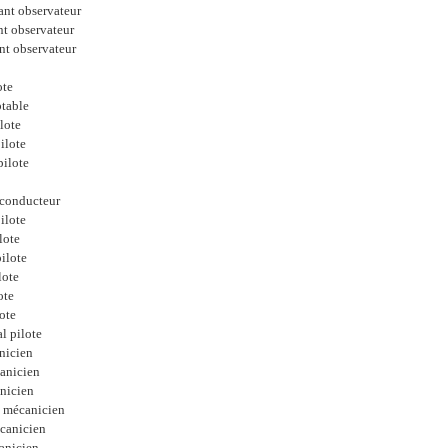
ant observateur
nt observateur
nt observateur
ote
table
lote
ilote
pilote
 conducteur
ilote
lote
ilote
lote
ote
lote
l pilote
nicien
anicien
nicien
 mécanicien
canicien
anicien