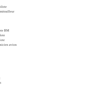
pilote
mitrailleur
lote BM
lote
lote
nicien avion
t
t