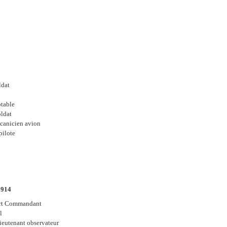
ldat
table
oldat
canicien avion
pilote
1914
ert Commandant
l
ieutenant observateur