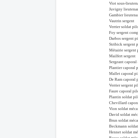
Viot sous-lieuten
Juvigny lieutena
Gambier lieutena
Vautrin sergent
Verrier soldat pil
Foy sergent comp
Darbos sergent pi
Stribick sergent p
Métairie sergent 
Mailfert sergent
Sergeant caporal
Plantier caporal p
Mallet caporal pi
De Ram caporal p
Verrier sergent pi
Faure caporal pil
Plantin soldat pi
Chevillard capora
Vion soldat méca
David soldat méc
Brun soldat méca
Beckmann soldat
Hennet soldat mé
Rosse soldat méc