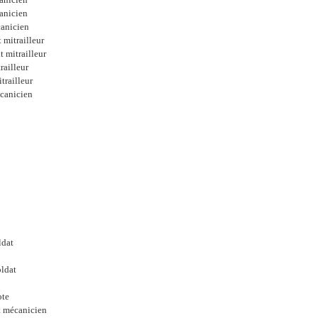
canicien
anicien
 mitrailleur
 mitrailleur
railleur
trailleur
canicien
ldat
oldat
ote
t mécanicien