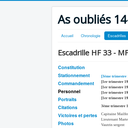
As oubliés 14
Accueil
Chronologie
Escadrilles
Escadrille HF 33 - MF
Constitution
Stationnement
[3ème trimestre
[1er trimestre 1
Commandement
[1er trimestre 1
Personnel
[1er trimestre 1
[1er trimestre 1
Portraits
3ème trimestre 
Citations
Capitaine Mailf
Victoires et pertes
Lieutenant Marte
Photos
Vautrin sergent