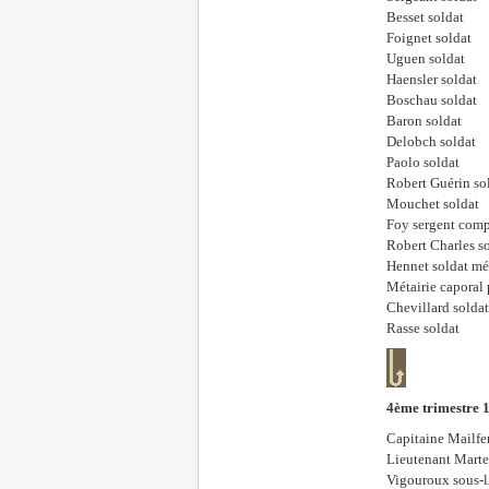
Besset soldat
Foignet soldat
Uguen soldat
Haensler soldat
Boschau soldat
Baron soldat
Delobch soldat
Paolo soldat
Robert Guérin so
Mouchet soldat
Foy sergent comp
Robert Charles s
Hennet soldat mé
Métairie caporal 
Chevillard soldat
Rasse soldat
4ème trimestre 
Capitaine Mailf
Lieutenant Marte
Vigouroux sous-l