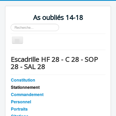
As oubliés 14-18
Rechercher
Basculer
la
navigation
Accueil
Escadrille HF 28 - C 28 - SOP
Chronologie
28 - SAL 28
Escadrilles
Constitution
Organisation
Stationnement
Avions
Commandement
Personnels
Personnel
Formation
Portraits
Doctrines