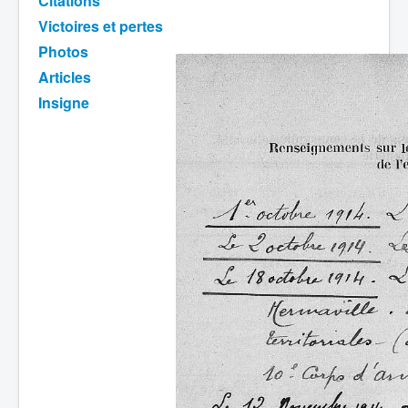
Citations
Victoires et pertes
Batailles
Photos
Les As
Articles
Cahiers des As
Insigne