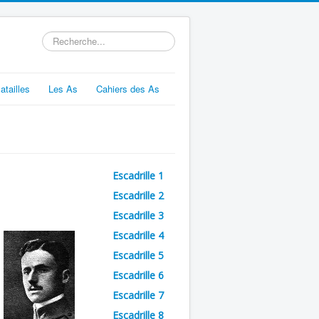
Rechercher
atailles
Les As
Cahiers des As
Escadrille 1
Escadrille 2
Escadrille 3
Escadrille 4
Escadrille 5
Escadrille 6
Escadrille 7
Escadrille 8