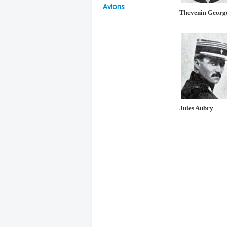
Avions
Thevenin Georg
Jules Aubry