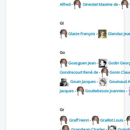
Alfred
-
Ginestet Maxime de
-
Gl
Glaize François
-
Glandaz Jea
Go
Goasguen Jean
-
Godin Geor
Gondrecourt René de
-
Gonin Clau
Gouin Jacques
-
Goumaud A
Jacques
-
Gouttebessis Joannies
-
Gr
Graff Henri
-
Graillot Louis
-
-
Grandjean Charles
-
Grandp