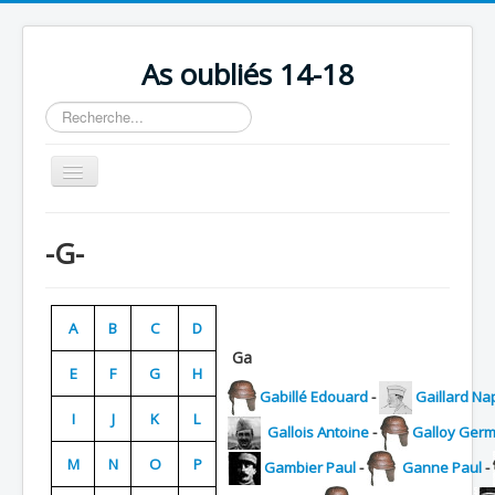
As oubliés 14-18
Rechercher
Basculer
la
navigation
Accueil
-G-
Chronologie
Escadrilles
A
B
C
D
Organisation
Ga
E
F
G
H
Avions
Gabillé Edouard
-
Gaillard Na
Personnels
I
J
K
L
Gallois Antoine
-
Galloy Germ
Formation
M
N
O
P
Gambier Paul
-
Ganne Paul
-
Doctrines