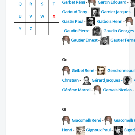
Garbet Rémi
-
Garcin Edouard
-
Q
R
S
T
Batailles
Garioud Tony
-
Garnier Jacques
-
U
V
W
X
Les As
Gastin Paul
-
Gatbois Henri
-
Y
Z
Cahiers des As
Gaudin Pierre
-
Gaudin Georges
Gautier Ernest
-
Gautier Fern
Ge
Geibel René
-
Gendronneau 
Christian
-
Gérard Jacques -
Gérôme Marcel
-
Gervais Nicolas
-
Gi
Giacomelli René
-
Giacomelli
Henri
-
Gignoux Paul
-
Gigod