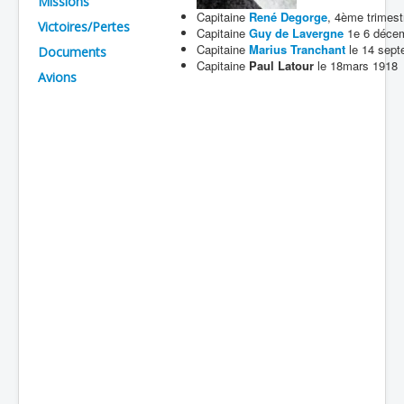
Missions
Capitaine
René Degorge
, 4ème trimest
Batailles
Victoires/Pertes
Capitaine
Guy de Lavergne
1e 6 déce
Capitaine
Marius Tranchant
le 14 sept
Documents
Les As
Capitaine
Paul Latour
le 18mars 1918
Avions
Cahiers des As