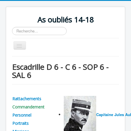
As oubliés 14-18
Rechercher
Basculer
la
navigation
Accueil
Escadrille D 6 - C 6 - SOP 6 -
Chronologie
SAL 6
Escadrilles
Organisation
Rattachements
Avions
Commandement
Personnels
Capitaine Jules Au
Personnel
Formation
Portraits
Doctrines